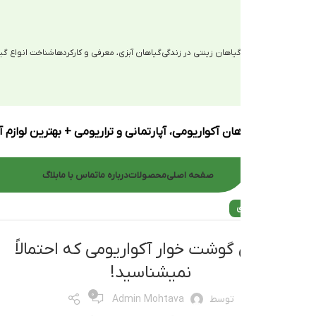
یاهان زینتی در زندگی
گیاهان آبزی، معرفی و کارکردها
شناخت انواع گیاهان آبزی
ان آکواریومی، آپارتمانی و تراریومی + بهترین لوازم آکواریوم
صفحه اصلی
محصولات
درباره ما
تماس با ما
بلاگ
ی
گوشت خوار آکواریومی که احتمالاً
نمیشناسید!
0
توسط
Admin Mohtava