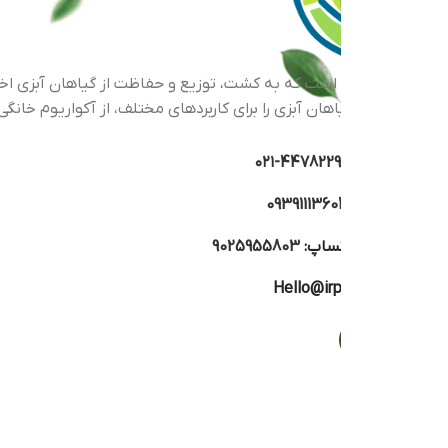
اهان آبزی را برای کاربردهای مختلف، از آکواریوم خانگی گرفته تا پرو
44782293-۰
0939111360
تساپ:
9025955803
Hello@irp