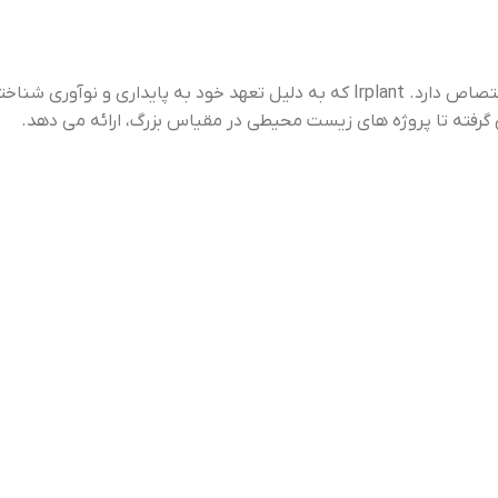
“Irplant” برندی است که به کشت، توزیع و حفاظت از گیاهان آبزی اختصاص دارد. Irplant که به دلیل تعهد خود به پایداری و نوآوری شناخته شده است،
ژه های زیست محیطی در مقیاس بزرگ، ارائه می دهد.
تمامی حقوق برای مجموعه IRPLANT محفوظ می باشد 1403