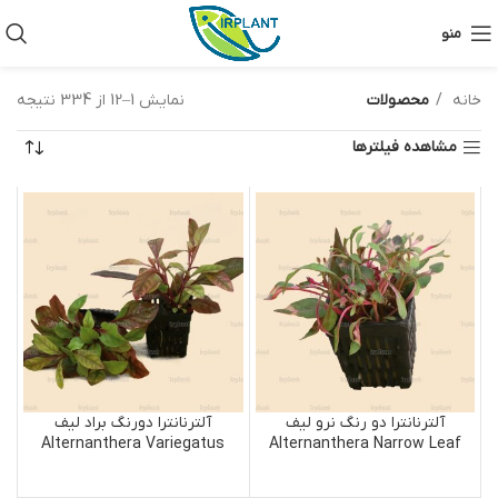
منو
خانه
محصولات
نمایش 1–12 از 334 نتیجه
مشاهده فیلترها
آلترنانترا دو رنگ نرو لیف
آلترنانترا دو‌رنگ براد لیف
Alternanthera Variegatus
Alternanthera Narrow Leaf
Browd Leaf