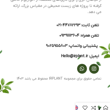
گرفته تا پروژه های زیست محیطی در مقیاس بزرگ، ارائه
می دهد.
تلفن ثابت:
44782293-۰۲۱
تلفن همراه:
09391113604
پشتیبانی واتساپ:
9025955803
ایمیل:
Hello@irplant.ir
تمامی حقوق برای مجموعه IRPLANT محفوظ می باشد 1403