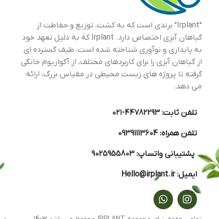
“Irplant” برندی است که به کشت، توزیع و حفاظت از
گیاهان آبزی اختصاص دارد. Irplant که به دلیل تعهد خود
به پایداری و نوآوری شناخته شده است، طیف گسترده ای
از گیاهان آبزی را برای کاربردهای مختلف، از آکواریوم خانگی
گرفته تا پروژه های زیست محیطی در مقیاس بزرگ، ارائه
می دهد.
تلفن ثابت:
44782293-۰۲۱
تلفن همراه:
09391113604
پشتیبانی واتساپ:
9025955803
ایمیل:
Hello@irplant.ir