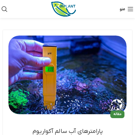
منو
مقاله
پارامترهای آب سالم آکواریوم