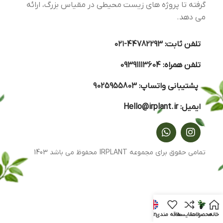
گرفته تا پروژه های زیست محیطی در مقیاس بزرگ، ارائه
می دهد.
تلفن ثابت:
44782293-۰۲۱
تلفن همراه:
09391113604
پشتیبانی واتساپ:
9025955803
ایمیل:
Hello@irplant.ir
تمامی حقوق برای مجموعه IRPLANT محفوظ می باشد 1403
خانه
محصولات
مقایسه
علاقه مندی
En