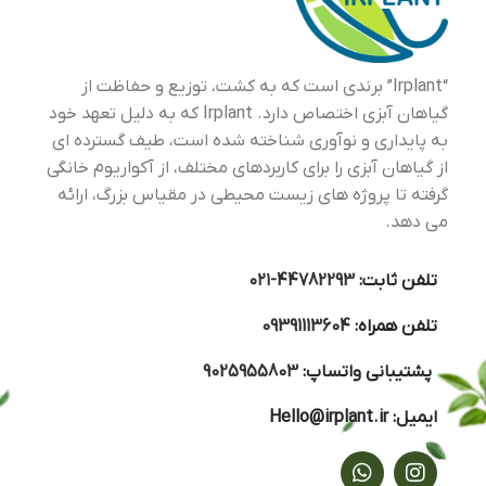
“Irplant” برندی است که به کشت، توزیع و حفاظت از
گیاهان آبزی اختصاص دارد. Irplant که به دلیل تعهد خود
به پایداری و نوآوری شناخته شده است، طیف گسترده ای
از گیاهان آبزی را برای کاربردهای مختلف، از آکواریوم خانگی
گرفته تا پروژه های زیست محیطی در مقیاس بزرگ، ارائه
می دهد.
تلفن ثابت:
44782293-۰۲۱
تلفن همراه:
09391113604
پشتیبانی واتساپ:
9025955803
ایمیل:
Hello@irplant.ir