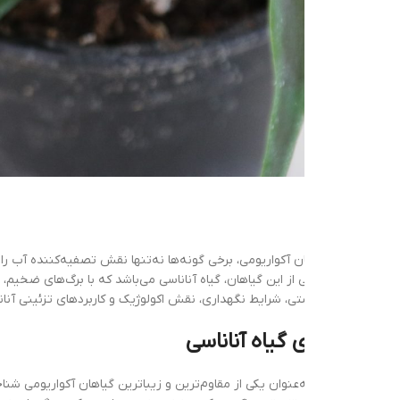
ن آکواریومی، برخی گونه‌ها نه‌تنها نقش تصفیه‌کننده آب را ایفا می‌کنند، بلکه 
از این گیاهان، گیاه آناناسی می‌باشد که با برگ‌های ضخیم، رنگ سبز تیره و س
ی، شرایط نگهداری، نقش اکولوژیک و کاربردهای تزئینی آناناسی در آکواریوم‌ها
 گیاه آناناسی
ه‌عنوان یکی از مقاوم‌ترین و زیباترین گیاهان آکواریومی شناخته می‌شود. این گیا