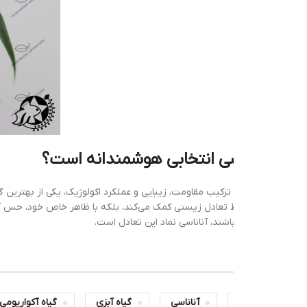
اسی انتخابی هوشمندانه است؟
ا ترکیب مقاومت، زیبایی و عملکرد اکولوژیک، یکی از بهترین گزینه‌ها برای علا
ظ تعادل زیستی کمک می‌کند، بلکه با ظاهر خاص خود، حس آرامش و طبیعت را به 
شند، آناناسی نماد این تعادل است.
آناناسی
گیاه آبزی
گیاه آکواریومی