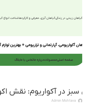
یاهان زینتی در زندگی
گیاهان آبزی، معرفی و کارکردها
شناخت انواع گیاهان آبزی
ان آکواریومی، آپارتمانی و تراریومی + بهترین لوازم آکواریوم
صفحه اصلی
محصولات
درباره ما
تماس با ما
بلاگ
سبز در آکواریوم: نقش اکولوژیک و 
Admin Mohtava