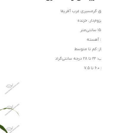
ق گرمسیری غرب آفریقا
وم‌دار، خزنده
 آهسته
از: کم تا متوسط
تی‌گراد