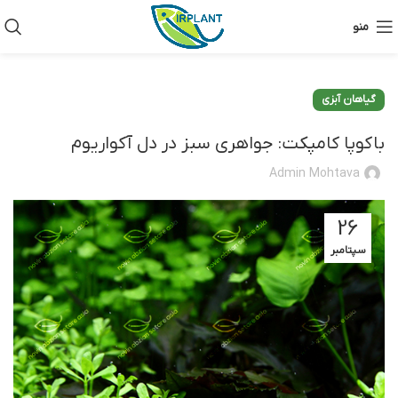
منو
گیاهان آبزی
باکوپا کامپکت: جواهری سبز در دل آکواریوم
Admin Mohtava
26
سپتامبر