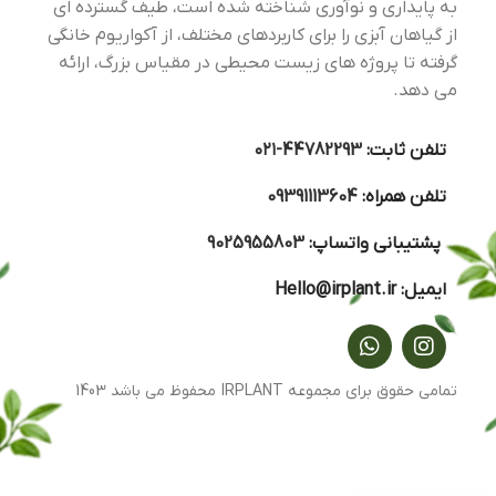
به پایداری و نوآوری شناخته شده است، طیف گسترده ای
از گیاهان آبزی را برای کاربردهای مختلف، از آکواریوم خانگی
گرفته تا پروژه های زیست محیطی در مقیاس بزرگ، ارائه
می دهد.
تلفن ثابت:
44782293-۰۲۱
تلفن همراه:
09391113604
پشتیبانی واتساپ:
9025955803
ایمیل:
Hello@irplant.ir
تمامی حقوق برای مجموعه IRPLANT محفوظ می باشد 1403