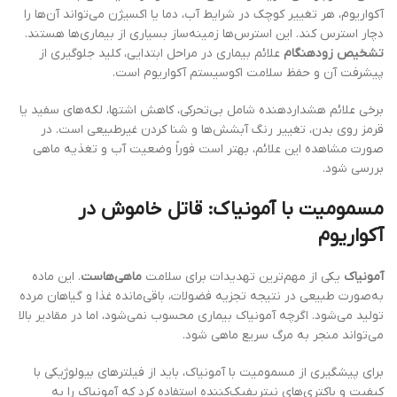
آکواریوم، هر تغییر کوچک در شرایط آب، دما یا اکسیژن می‌تواند آن‌ها را
دچار استرس کند. این استرس‌ها زمینه‌ساز بسیاری از بیماری‌ها هستند.
تشخیص زودهنگام
علائم بیماری در مراحل ابتدایی، کلید جلوگیری از
پیشرفت آن و حفظ سلامت اکوسیستم آکواریوم است.
برخی علائم هشداردهنده شامل بی‌تحرکی، کاهش اشتها، لکه‌های سفید یا
قرمز روی بدن، تغییر رنگ آبشش‌ها و شنا کردن غیرطبیعی است. در
صورت مشاهده این علائم، بهتر است فوراً وضعیت آب و تغذیه ماهی
بررسی شود.
مسمومیت با آمونیاک: قاتل خاموش در
آکواریوم
آمونیاک
یکی از مهم‌ترین تهدیدات برای سلامت
ماهی‌هاست
. این ماده
به‌صورت طبیعی در نتیجه تجزیه فضولات، باقی‌مانده غذا و گیاهان مرده
تولید می‌شود. اگرچه آمونیاک بیماری محسوب نمی‌شود، اما در مقادیر بالا
می‌تواند منجر به مرگ سریع ماهی شود.
برای پیشگیری از مسمومیت با آمونیاک، باید از فیلترهای بیولوژیکی با
کیفیت و باکتری‌های نیتریفیک‌کننده استفاده کرد که آمونیاک را به