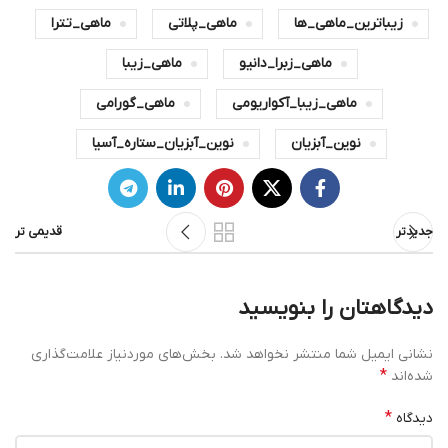
زیباترین_ماهی_ها
ماهی_پلاتی
ماهی_تترا
ماهی_زبرا_دانیو
ماهی_زیبا
ماهی_زیبا_آکواریومی
ماهی_گورامی
نوین_آبزیان
نوین_آبزیان_ستاره_آسیا
جدیدتر
قدیمی تر
دیدگاهتان را بنویسید
نشانی ایمیل شما منتشر نخواهد شد.
بخش‌های موردنیاز علامت‌گذاری
*
شده‌اند
*
دیدگاه