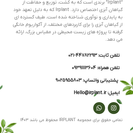
“Irplant” برندی است که به کشت، توزیع و حفاظت از
گیاهان آبزی اختصاص دارد. Irplant که به دلیل تعهد خود
به پایداری و نوآوری شناخته شده است، طیف گسترده ای
از گیاهان آبزی را برای کاربردهای مختلف، از آکواریوم خانگی
گرفته تا پروژه های زیست محیطی در مقیاس بزرگ، ارائه
می دهد.
تلفن ثابت:
44782293-۰۲۱
تلفن همراه:
09391113604
پشتیبانی واتساپ:
9025955803
ایمیل:
Hello@irplant.ir
تمامی حقوق برای مجموعه IRPLANT محفوظ می باشد 1403