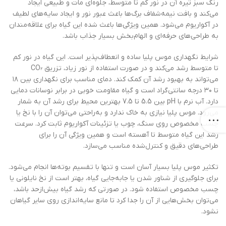
رنگ سبز تیره آن در نور کم تا متوسط، جلوه‌ای مات و طبیعی ایجاد
می‌کند و بافت نیمه‌شفاف برگ‌ها باعث عبور نور و ایجاد سایه‌های لطیف
در آکواریوم می‌شود. همین ویژگی‌ها باعث شده این گیاه برای علاقه‌مندان
به طراحی‌های حرفه‌ای و الهام‌بخش بسیار جذاب باشد.
شرایط نگهداری موس پلیا ساده و انعطاف‌پذیر است. این گیاه در نور کم
تا متوسط رشد می‌کند و در صورت استفاده از نور زیاد، تزریق CO₂
می‌تواند به بهبود رشد آن کمک کند. دمای مناسب برای نگهداری بین ۱۸
تا ۳۰ درجه سانتی‌گراد است و گیاه مقاومت خوبی در برابر نوسانات دمایی
دارد. آب نرم با pH بین 5.5 تا 7.5 بهترین محیط برای رشد آن به شمار
می‌رود. موس پلیا نیازی به خاک ندارد و به‌راحتی می‌توان آن را با نخ یا
چسب مخصوص روی سنگ، چوب یا تزئینات آکواریوم ثابت کرد. سرعت
رشد این گیاه متوسط تا آهسته است و همین ویژگی آن را برای
طراحی‌های دقیق و کنترل‌شده مناسب می‌سازد.
تکثیر موس پلیا بسیار آسان است و تنها با تقسیم بوته‌ها انجام می‌شود.
برای جلوگیری از شناور شدن یا جابه‌جایی گیاه، بهتر است از نخ نایلونی یا
چسب مخصوص استفاده شود. در صورتی که رشد گیاه بیش‌ازحد باشد،
می‌توان بخش‌هایی از آن را جدا کرد تا مانع سایه‌اندازی روی سایر گیاهان
نشود.