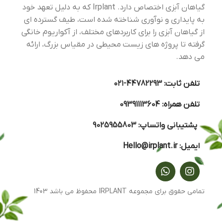
گیاهان آبزی اختصاص دارد. Irplant که به دلیل تعهد خود
به پایداری و نوآوری شناخته شده است، طیف گسترده ای
از گیاهان آبزی را برای کاربردهای مختلف، از آکواریوم خانگی
گرفته تا پروژه های زیست محیطی در مقیاس بزرگ، ارائه
می دهد.
تلفن ثابت:
44782293-۰۲۱
تلفن همراه:
09391113604
پشتیبانی واتساپ:
9025955803
ایمیل:
Hello@irplant.ir
تمامی حقوق برای مجموعه IRPLANT محفوظ می باشد 1403