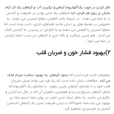
فکر کردن در مورد یک آکواریوم گیاهی و ترکییب آب و گیاهان یک اثر آرام
بخش بر روی هر فردی دارد
.گیاهان یک حس بودن در طبیعت و آرامش
را به شما می دهند ، در نتیجه باعث کاهش سطح استرس می شوند. به
خصوص در محیط های پر تنش مانند فضاهای اداری، ثابت شده است که
سطح استرس را کاهش می دهند و به کارکنان در رسیدن به آرامش کمک
می کنند . هم چنین مراقبت و نگه داری از گیاهان نیز سبب ایجاد ارامش
در شما می شود .
2
)
بهبود فشار خون و ضربان قلب
تحقیقات ثابت کرده است که و
جود گیاهان به بهبود سلامت مردم کمک
می کند
. مطالعات نشان داده است که یک فرد می تواند میزان ضربان
قلب خود را با تماشای گیاهان پایین بیاورد . با تماشای یک آکواریوم که
شامل گیاهان متنوع و زیبا و همچنین ماهیان آن که در حال شنا کردن و
تکاپو می باشند، به خاطر ایجاد حس خوب در روان شما، جسم شما نیز
بهبود می یابد.شما ناخودآگاه با دیدن طبیعت سبز رنگ گیاهان احساس
آرامش و خونسردی خواهید کرد .