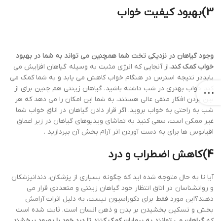
3)بهبود کیفیت خواب
وجود گیاهان در نزدیکی تخت شما همچنین می تواند به شما در بهبود
خواب کمک کند.
از آنجایی که انرژی مثبت به وسیله گیاهان افزایش می
یابددر نتیجه استرس در هنگام خواب کاهش می یابد و به شما کمک می
کند خواب بهتری در شب داشته باشید. گیاهان زینتی هم چنین برای از
بین بردن افکار منفی عالی هستند، به شما این امکان را می دهد که هر
شب به راحتی به خواب بروید. اگر قرار دادن گیاهان در اتاق خواب شما
غیر ممکن است، سعی کنید به تماشای ویدیوهای گیاهان در زیر اعماق
اقیانوس ها برای به دست آوردن اثر آرام بخش آن بپردازید .
4)
کاهش اضطراب و درد
آیا تا به حال متوجه شده اید که چگونه بسیاری از پزشکان، دندانپزشکان
و روانشناسان در اتاق انتظار خود گیاهان زینتی و متعددی قرار می
دهند؟این مورد فقط برای دکوراسیون نیست، به دلیل اثرات آرامش
بخش و تسکین بخشیدن بر بدن و ذهن انسان است. ثابت شده است
که
گیاهان می توانند به بیماران کمک کنند تا درد خود را بهبود ببخشند.