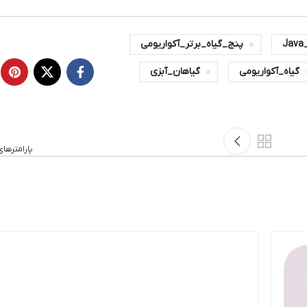
_گیاه_برتر_آکواریومی
گیاهان_آبزی
قدیمی تر
پارامترهای آب سالم آکواریوم