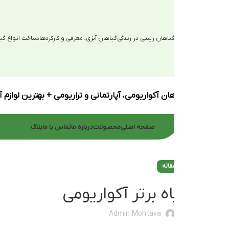
یاهان زینتی در زندگی
گیاهان آبزی، معرفی و کارکردها
شناخت انواع گیاهان آبزی
ان آکواریومی، آپارتمانی و تراریومی + بهترین لوازم آکواریوم
صفحه اصلی
محصولات
درباره ما
تماس با ما
بلاگ
قاله
ه برتر آکواریومی
Admin Mohtava