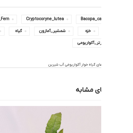
Bacopa_car
Cryptocoryne_lutea
Java_Fern
پنج
خزه
شمشیر_آمازون
گیاه
گیاه_آکواریومی
تر_آکواریومی
ای گیاه خوار آکواریومی آب شیرین
ی مشابه