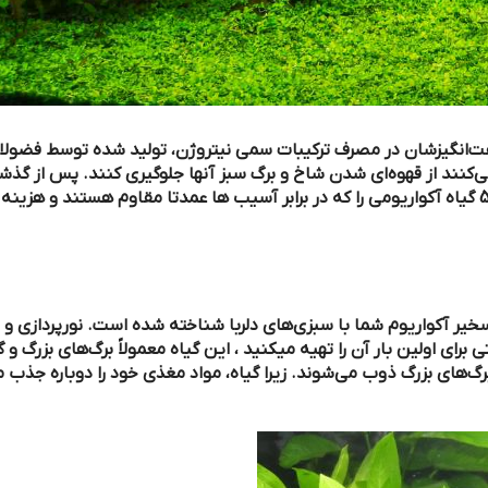
ر مصرف ترکیبات سمی نیتروژن، تولید شده توسط فضولات ماهی بسیار
ی شدن شاخ و برگ سبز آنها جلوگیری کنند. پس از گذشت بیش از یک
 فروش گیاهان آکواریومی، ما لیست 5 گیاه آکواریومی را که در برابر آسیب ها عمدتا مقاوم هستند و هزینه زیادی هم
ما با سبزی‌های دلربا شناخته شده است. نورپردازی و محل قرارگیری
ا تهیه میکنید ، این گیاه معمولاً برگ‌های بزرگ و گردی دارد که در
 می‌شوند. زیرا گیاه، مواد مغذی خود را دوباره جذب میکند تا