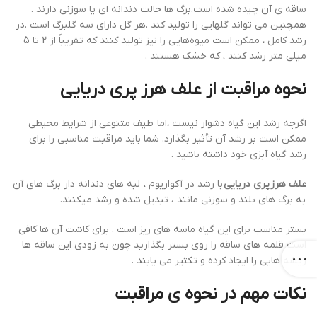
ساقه ی آن چیده شده است.برگ ها حالت دندانه ای یا سوزنی دارند .
همچنین می تواند گلهایی را تولید کند .هر گل دارای سه گلبرگ است .در
رشد كامل ، ممكن است ميوه‌هايي را نيز توليد كنند كه تقريباً از 2 تا 5
ميلي متر رشد كنند ، كه خشك هستند .
نحوه مراقبت از علف هرز پری دریایی
اگرچه رشد این گیاه دشوار نیست ،اما طیف متنوعی از شرایط محیطی
ممکن است بر رشد آن تأثیر بگذارد. شما باید مراقبت مناسبی را برای
رشد گیاه آبزی خود داشته باشید .
علف هرز پری دریایی
با رشد در آکواریوم ، لبه های دندانه دار برگ های آن
به برگ های بلند و سوزنی مانند ، تبدیل شده و رشد میکنند.
بستر مناسب برای این گیاه ماسه های ریز است . برای کاشت آن ها کافی
است قلمه های ساقه را روی بستر بگذارید چون به زودی این ساقه ها
ریشه هایی را ایجاد کرده و تکثیر می یابند .
نکات مهم در نحوه ی مراقبت