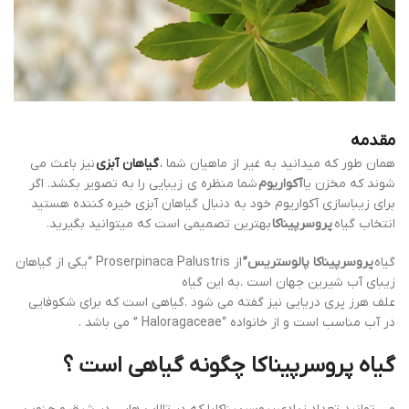
مقدمه
همان طور که میدانید به غیر از ماهیان شما ،
گیاهان آبزی
نیز باعث می
شوند که مخزن یا
آکواریوم
شما منظره ی زیبایی را به تصویر بکشد. اگر
برای زیباسازی آکواریوم خود به دنبال گیاهان آبزی خیره کننده هستید
انتخاب گیاه
پروسرپیناکا
بهترین تصمیمی است که میتوانید بگیرید.
گیاه
پروسرپیناکا پالوستریس”
از Proserpinaca Palustris “یکی از گیاهان
زیبای آب شیرین جهان است .به این گیاه
علف هرز پری دریایی نیز گفته می شود .گیاهی است که برای شکوفایی
در آب مناسب است و از خانواده “Haloragaceae ” می باشد .
گیاه پروسرپیناکا چگونه گیاهی است ؟