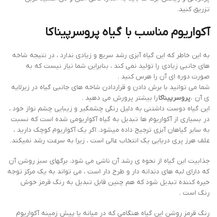
تزریق کنید.
آکواریوم مناسب با گیاه پروسرپیناکا
به این خاطر که این گیاه آبزی رشد سریع و زیادی ندارد ، در نتیجه شاخه
های جانبی زیادی را تولید نمی کند ، بنابراین شما نیاز نیست که به
صورت دوره ای آن را هرس کنید .
شما می توانید با برش دادن و قراردادن شاخه های جانبی گیاه در زیرلایه
ی آن ،
پروسرپیناکا
را بیشتر پرورش می دهید .
این گیاه دوست داشتنی به دلیل رنگی چشمگیر و زیبایی چشم نواز خود ،
در بسیاری از آکواریوم ها تبدیل به گیاه آکواریومی شده است که نسبت
به سایر گیاهان آبزی ترجیح داده میشود. اگر یک آکواریوم کوچک دارید ،
علف هرز پری دریایی یک انتخاب عالی است ، زیرا به سرعت رشد نمیکند.
جذابیت این گیاه از نحوه ی رشد آن ناشی می شود. برگهای سبز روشن آن
که دارای لبه های دندانه دار و طرح دار است ، می تواند به یک مرکز توجه
خیره کننده تبدیل شود که هم چنین قابل تبدیل به رنگ قرمز خوش
رنگ است .
رنگ قرمز روشن این گیاه هنگامی که در میانه یا پیش زمینه آکواریوم