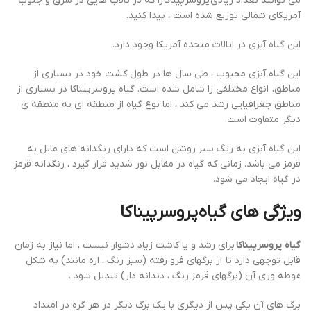
می توانید تعداد زیادی پروسرپیناکا را که در تالاب هایی در شرق و جنوب
آمریکای شمالی توزیع شده است ، پیدا کنید.
این گیاه آبزی در ایالات متحده آمریکا وجود دارد.
این گیاه آبزی محبوب ، طی سال ها در طول کشت خود در بسیاری از
مناطق، انواع مختلفی را شامل شده است. گیاه پروسرپیناکا در بسیاری از
مناطق جغرافیایی رشد می کند ، اما نوع گیاه از منطقه ای به منطقه ی
دیگر متفاوت است.
این گیاه آبزی به رنگ سبز روشن است که دارای رنگدانه های مایل به
قرمز می باشد. زمانی که گیاه در مقابل نور شدید قرار گیرد ، رنگدانه قرمز
در گیاه ایجاد می شود.
ویژگی های گیاه
پروسرپیناکا
گیاه پروسرپیناکا
برای رشد و یا کاشت زیاد دشوار نیست ، اما نیاز به زمان
قابل توجهی دارد تا از برگهای فرو رفته (سبز رنگ ، اره مانند) به شکل
غوطه وری آن (برگهای قرمز رنگ ، دندانه دار) تبدیل شود .
برگ های آن یکی پس از دیگری با یک برگ دیگر در هر گره در امتداد