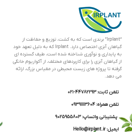
“Irplant” برندی است که به کشت، توزیع و حفاظت از
گیاهان آبزی اختصاص دارد. Irplant که به دلیل تعهد خود
به پایداری و نوآوری شناخته شده است، طیف گسترده ای
از گیاهان آبزی را برای کاربردهای مختلف، از آکواریوم خانگی
گرفته تا پروژه های زیست محیطی در مقیاس بزرگ، ارائه
می دهد.
تلفن ثابت:
44782293-۰۲۱
تلفن همراه:
09391113604
پشتیبانی واتساپ:
9025955803
ایمیل:
Hello@irplant.ir