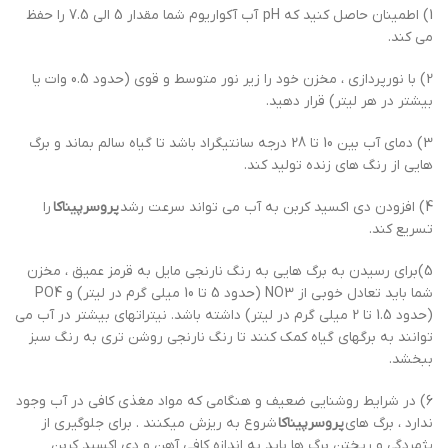
1) اطمینان حاصل کنید که pH آب آکواریوم شما مقدار 5 الی 7.5 را حفظ
می کند.
2) با نورپردازی ، مخزن خود را زیر نور متوسط ​​و قوی (حدود 0.5 وات یا
بیشتر در هر لیتر) قرار دهید.
3) دمای آب بین 10 تا 28 درجه سانتیگراد باشد تا گیاه سالم بماند و برگ
هایی از رنگ های زنده تولید کند.
4) افزودن دی اکسید کربن به آب می تواند سرعت رشد
پروسرپیناکا
را
تسریع کند.
5)برای رسیدن به برگ هایی به رنگ نارنجی مایل به قرمز عمیق ، مخزن
شما باید تعادل خوبی از NO3 (حدود 5 تا 10 میلی گرم در لیتر) و PO4
(حدود 1.5 تا 2 میلی گرم در لیتر) داشته باشد. نیتراتهای بیشتر در آب می
توانند به برگهای گیاه کمک کنند تا رنگ نارنجی روشن تری به رنگ سبز
ببخشد.
6) در شرایط روشنایی ضعیف و هنگامی که مواد مغذی کافی در آب وجود
ندارد ، برگ های
پروسرپیناکا
شروع به ریزش میکنند . برای جلوگیری از
پژمردگی و ریختن برگ ها باید به اندازه کافی آهن و دی اکسید کربن