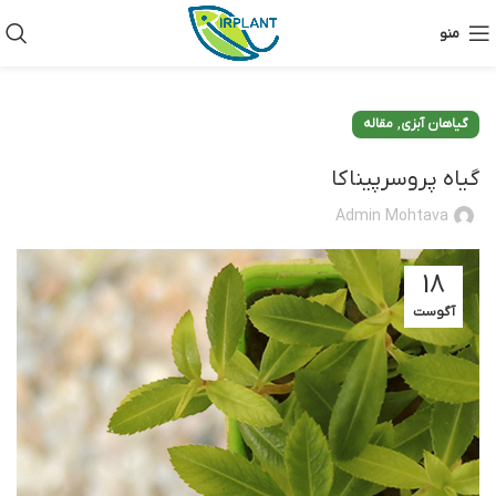
منو
,
گیاهان آبزی
مقاله
گیاه پروسرپیناکا
Admin Mohtava
18
آگوست