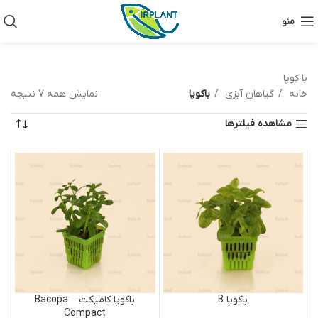
منو
با کوپا
خانه
گیاهان آبزی
باکوپا
نمایش همه 7 نتیجه
مشاهده فیلترها
باکوپا B
باکوپا کامپکت – Bacopa
Compact