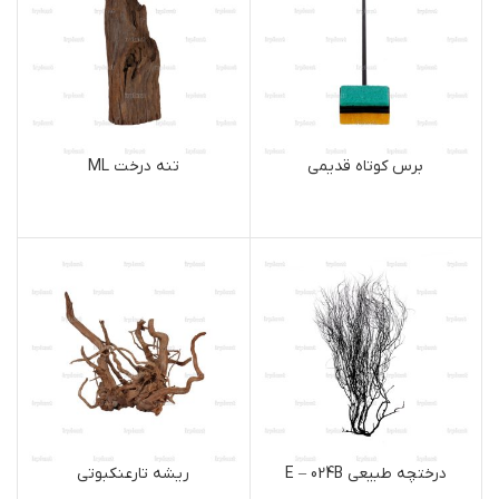
برس کوتاه قدیمی
تنه درخت ML
درختچه طبیعی E – 024B
ریشه تارعنکبوتی