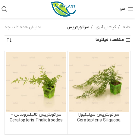
منو
خانه
گیاهان آبزی
سراتوپتریس
نمایش همه 2 نتیجه
مشاهده فیلترها
سراتوپتریس سیلیکیوزا
سراتوپتریس تالیکترویدس –
Ceratopteris Thalictroedes
Ceratopteris Siliquosa