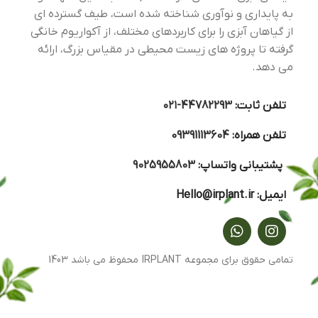
به پایداری و نوآوری شناخته شده است، طیف گسترده ای
از گیاهان آبزی را برای کاربردهای مختلف، از آکواریوم خانگی
گرفته تا پروژه های زیست محیطی در مقیاس بزرگ، ارائه
می دهد.
تلفن ثابت:
44782293-۰۲۱
تلفن همراه:
09391113604
پشتیبانی واتساپ:
9025955803
ایمیل:
Hello@irplant.ir
تمامی حقوق برای مجموعه IRPLANT محفوظ می باشد 1403