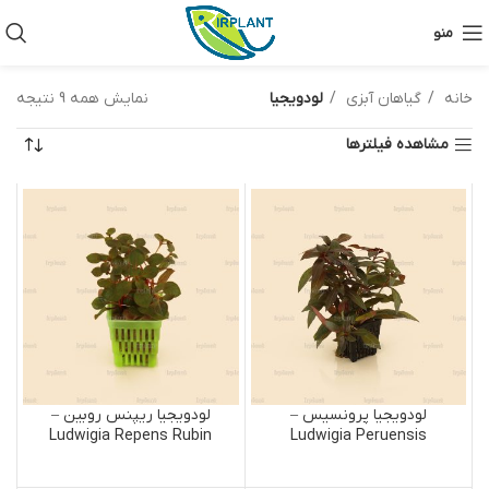
منو
خانه
گیاهان آبزی
لودویجیا
نمایش همه 9 نتیجه
مشاهده فیلترها
لودویجیا پرونسیس –
لودویجیا ریپنس روبین –
Ludwigia Repens Rubin
Ludwigia Peruensis