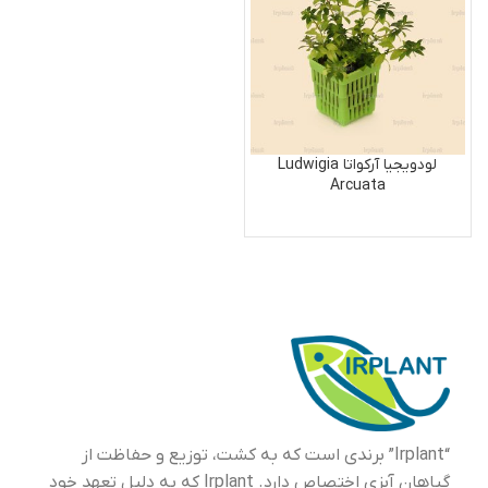
لودویجیا آرکواتا Ludwigia
Arcuata
“Irplant” برندی است که به کشت، توزیع و حفاظت از
گیاهان آبزی اختصاص دارد. Irplant که به دلیل تعهد خود