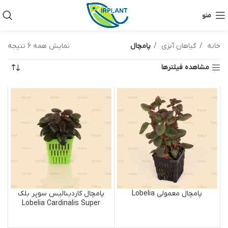
منو
خانه
گیاهان آبزی
پامچال
نمایش همه 6 نتیجه
مشاهده فیلترها
پامچال معمولی Lobelia
پامچال کاردینالیس سوپر بلک
Lobelia Cardinalis Super
black