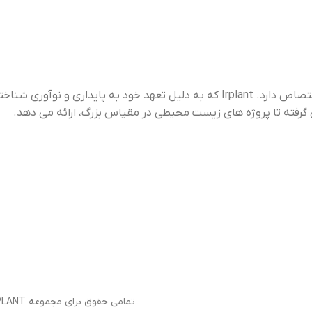
“Irplant” برندی است که به کشت، توزیع و حفاظت از گیاهان آبزی اختصاص دارد. Irplant که به دلیل تعهد خود به پایداری و نوآوری شناخته شده است،
ژه های زیست محیطی در مقیاس بزرگ، ارائه می دهد.
تمامی حقوق برای مجموعه IRPLANT محفوظ می باشد 1403