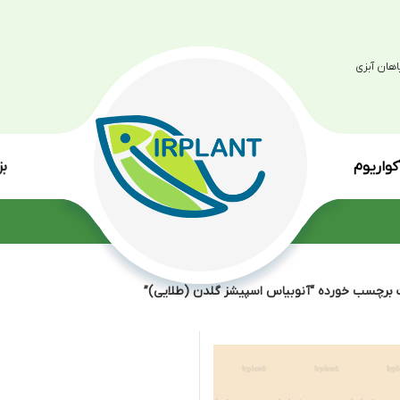
بزرگترین مرکز پرو
انواع گی
وبیاس اسپیشز گلدن (طلایی)”
نمایش
9