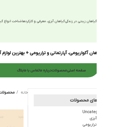
یاهان زینتی در زندگی
گیاهان آبزی، معرفی و کارکردها
شناخت انواع گیاهان آبزی
ان آکواریومی، آپارتمانی و تراریومی + بهترین لوازم آکواریوم
صفحه اصلی
محصولات
درباره ما
تماس با ما
بلاگ
خانه
محصولات برچسب خورده “آن
های محصولات
Uncate
بزی
راریومی