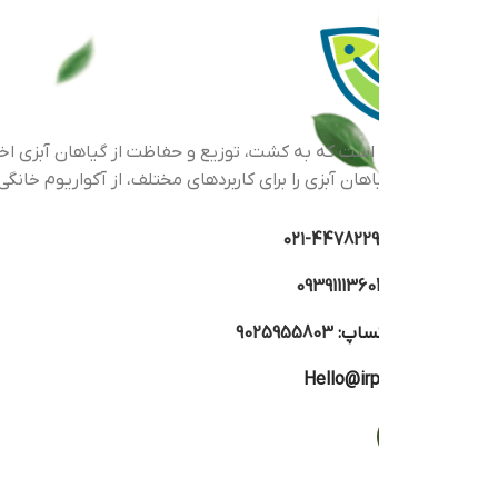
اهان آبزی را برای کاربردهای مختلف، از آکواریوم خانگی گرفته تا پرو
44782293-۰
0939111360
تساپ:
9025955803
Hello@irp