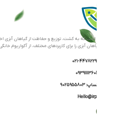
اهان آبزی را برای کاربردهای مختلف، از آکواریوم خانگی گرفته تا پرو
44782293-۰
0939111360
تساپ:
9025955803
Hello@irp