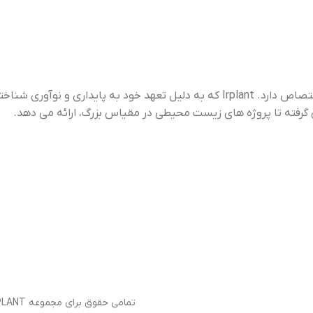
“Irplant” برندی است که به کشت، توزیع و حفاظت از گیاهان آبزی اختصاص دارد. Irplant که به دلیل تعهد خود به پایداری و نوآوری شناخته شده است،
ژه های زیست محیطی در مقیاس بزرگ، ارائه می دهد.
تمامی حقوق برای مجموعه IRPLANT محفوظ می باشد 1403