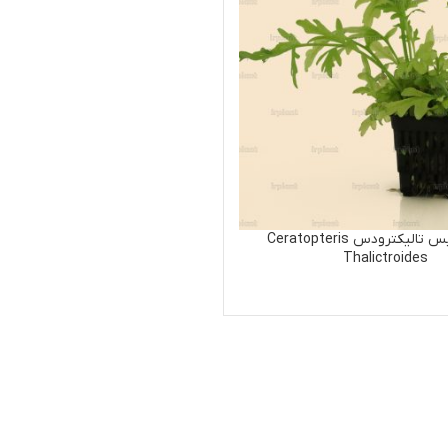
وپتريس تاليكترودس Ceratopteris