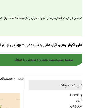
یاهان زینتی در زندگی
گیاهان آبزی، معرفی و کارکردها
شناخت انواع گیاهان آبزی
ان آکواریومی، آپارتمانی و تراریومی + بهترین لوازم آکواریوم
صفحه اصلی
محصولات
درباره ما
تماس با ما
بلاگ
خانه
محصولات برچسب خورده “سر
های محصولات
Uncate
بزی
راریومی