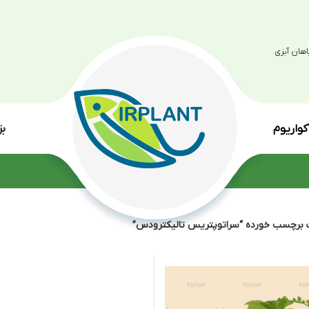
بزرگترین مرکز پرو
انواع گی
اتوپتريس تاليكترودس”
نمایش
9