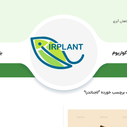
بزرگترین مرکز پرو
انواع گی
اندرا”
نمایش
9