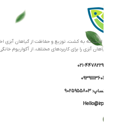
اهان آبزی را برای کاربردهای مختلف، از آکواریوم خانگی گرفته تا پرو
44782293-۰
0939111360
تساپ:
9025955803
Hello@irp