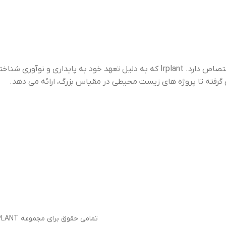
“Irplant” برندی است که به کشت، توزیع و حفاظت از گیاهان آبزی اختصاص دارد. Irplant که به دلیل تعهد خود به پایداری و نوآوری شناخته شده است،
ژه های زیست محیطی در مقیاس بزرگ، ارائه می دهد.
تمامی حقوق برای مجموعه IRPLANT محفوظ می باشد 1403