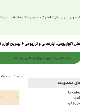
یاهان زینتی در زندگی
گیاهان آبزی، معرفی و کارکردها
شناخت انواع گیاهان آبزی
ان آکواریومی، آپارتمانی و تراریومی + بهترین لوازم آکواریوم
صفحه اصلی
محصولات
درباره ما
تماس با ما
بلاگ
خانه
محصولات برچسب خورده “لاجن
های محصولات
Uncate
بزی
راریومی