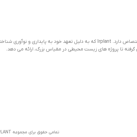
“Irplant” برندی است که به کشت، توزیع و حفاظت از گیاهان آبزی اختصاص دارد. Irplant که به دلیل تعهد خود به پایداری و نوآوری شناخته شده است،
ژه های زیست محیطی در مقیاس بزرگ، ارائه می دهد.
تمامی حقوق برای مجموعه IRPLANT محفوظ می باشد 1403