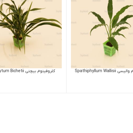
کلروفیتوم بیچتی Chlorophytum Bichetii