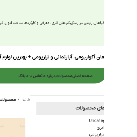
یاهان زینتی در زندگی
گیاهان آبزی، معرفی و کارکردها
شناخت انواع گیاهان آبزی
ان آکواریومی، آپارتمانی و تراریومی + بهترین لوازم آکواریوم
صفحه اصلی
محصولات
درباره ما
تماس با ما
بلاگ
خانه
محصولات برچسب خورده “گیا
های محصولات
Uncate
بزی
راریومی