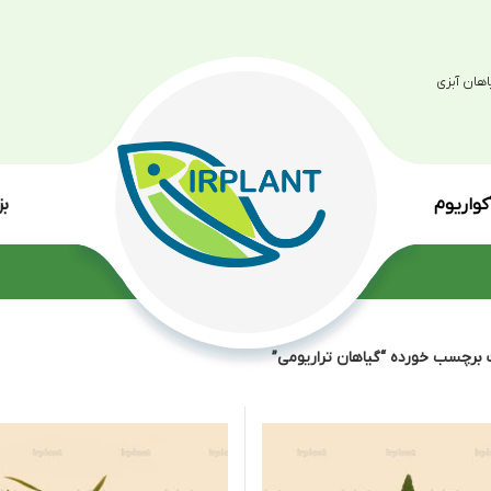
بزرگترین مرکز پرو
انواع گی
هان تراریومی”
نمایش
9