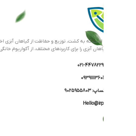
اهان آبزی را برای کاربردهای مختلف، از آکواریوم خانگی گرفته تا پرو
44782293-۰
0939111360
تساپ:
9025955803
Hello@irp