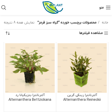
منو
خانه
محصولات برچسب خورده “گیاه سبز قرمز”
نمایش همه 8 نتیجه
مشاهده فیلترها
آلترنانترا رینکی گرین
آلترنانترا بتزیکیانا رد
Alternanthera Bettzickana
Alternanthera Reineckii
Red
Green