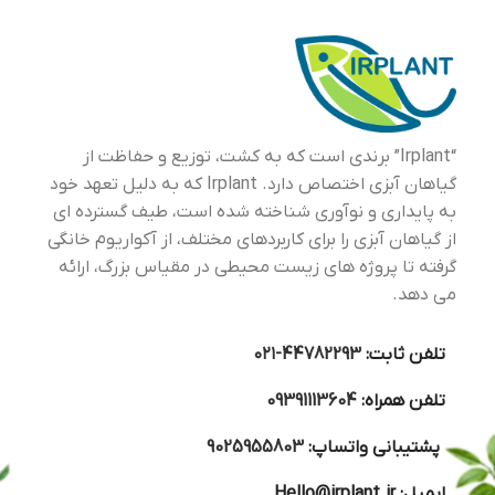
“Irplant” برندی است که به کشت، توزیع و حفاظت از
گیاهان آبزی اختصاص دارد. Irplant که به دلیل تعهد خود
به پایداری و نوآوری شناخته شده است، طیف گسترده ای
از گیاهان آبزی را برای کاربردهای مختلف، از آکواریوم خانگی
گرفته تا پروژه های زیست محیطی در مقیاس بزرگ، ارائه
می دهد.
تلفن ثابت:
44782293-۰۲۱
تلفن همراه:
09391113604
پشتیبانی واتساپ:
9025955803
ایمیل:
Hello@irplant.ir