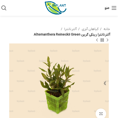
منو
خانه
گیاهان آبزی
آلترنانترا
آلترنانترا رینکی گرین Alternanthera Reineckii Green
بزرگنمایی تصویر