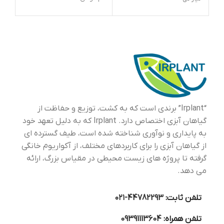
می 
پهن
ریش
توا
استف
مخف
جوا
گرم
دار
“Irplant” برندی است که به کشت، توزیع و حفاظت از
گیاهان آبزی اختصاص دارد. Irplant که به دلیل تعهد خود
به پایداری و نوآوری شناخته شده است، طیف گسترده ای
از گیاهان آبزی را برای کاربردهای مختلف، از آکواریوم خانگی
گرفته تا پروژه های زیست محیطی در مقیاس بزرگ، ارائه
می دهد.
تلفن ثابت:
44782293-۰۲۱
تلفن همراه:
09391113604