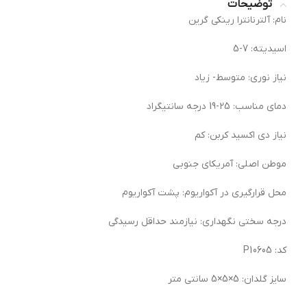
توضیحات
نام: آلترنانترا رینکی گرین
اسیدیته: 7-5
نیاز نوری: متوسط- زیاد
دمای مناسب: 25-19 درجه سانتیگراد
نیاز دی اکسید کربن: کم
موطن اصلی: آمریکای جنوبی
محل قرارگیری در آکواریوم: پشت آکواریوم
درجه سختی نگهداری: نیازمند حداقل رسیدگی
کد: 0605 P1
سایز گلدان: 5×5×5 سانتی متر