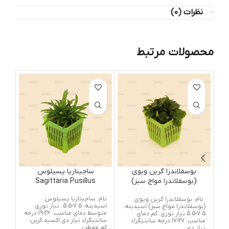
نظرات (0)
محصولات مرتبط
بوسفلاندرا گرین ویوی
ساجیتاریا پسیلوس
(بوسفلاندرا مواج سبز)
Sagittaria Pusillus
Bucephalandra Green
نام: ساجیتاریا پسیلوس
گیاه
نام: بوسفلاندرا گرین ویوی
Wavy
اسیدیته: 7.5-5.5 نیاز نوری:
که 
(بوسفلاندرا مواج سبز) اسیدیته:
متوسط دمای مناسب: 26-19 درجه
خوب
7.5-5.5 نیاز نوری: کم دمای
سانتیگراد نیاز دی اکسید کربن:
ازک
مناسب: 27-17 درجه سانتیگراد
کم موطن
سطح
نیاز دی