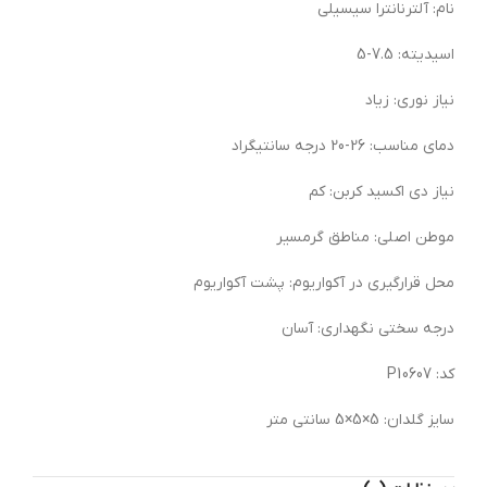
نام: آلترنانترا سیسیلی
اسیدیته: 7.5-5
نیاز نوری: زیاد
دمای مناسب: 26-20 درجه سانتیگراد
نیاز دی اکسید کربن: کم
موطن اصلی: مناطق گرمسیر
محل قرارگیری در آکواریوم: پشت آکواریوم
درجه سختی نگهداری: آسان
کد: 0607 P1
سایز گلدان: 5×5×5 سانتی متر