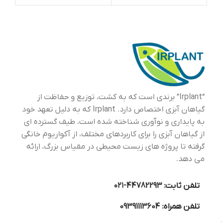
برگهایش یک در میان دردو طرف
شناسایی آنها از یکدیگر مشکل
رشد می کند.خانواده
است.
(Polygonaceae) به طور
گسترده به عنوان یک خانواده
گیاهان مردابی درتمام دنیا
شناخته شده است، ولی این
گونه یکی از معروفترین گیاهان
زیرآبی حقیقی است. اگرچه
بعضی گاهی اوقات در آکواریوم
های سرباز بالای سطح آب رشد
می کند. این گیاه بیشترین
تاثیرتزیینی خود را زمانی که در
گروههای کوچک کاشته می شود،
در آکواریو م می گذارد.
“Irplant” برندی است که به کشت، توزیع و حفاظت از
گیاهان آبزی اختصاص دارد. Irplant که به دلیل تعهد خود
به پایداری و نوآوری شناخته شده است، طیف گسترده ای
از گیاهان آبزی را برای کاربردهای مختلف، از آکواریوم خانگی
گرفته تا پروژه های زیست محیطی در مقیاس بزرگ، ارائه
می دهد.
تلفن ثابت:
44782293-۰۲۱
تلفن همراه:
09391113604