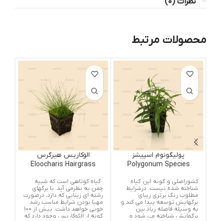
نظرات (0)
محصولات مرتبط
پولیگونوم اسپیشز
الوکاریس هیرگرس
ک
i
Eloocharis Hairgrass
Polygonum Species
کشوراصلی و گونه این گیاه
گیاه کوتاهی است که شبیه
نام
شناخته شده نیست. درشرایط
چمن به نظرمی آید. با برگهای
مطلوب رنگ برتری زیبای
رشته ای زیبایی که دارد، درصورت
برگهایش توسعه پیدا می کند و
مهیا بودن شرایط مناسب رشد
درج
به وسیله فاصله زیاد بین
خوبی خواهد داشت. بیش از 100
کرب
برگهایش شناخته می شود و
گونه از الئوکاریس وجود دارد که