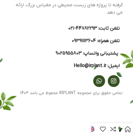
گرفته تا پروژه های زیست محیطی در مقیاس بزرگ، ارائه
می دهد.
تلفن ثابت:
44782293-۰۲۱
تلفن همراه:
09391113604
پشتیبانی واتساپ:
9025955803
ایمیل:
Hello@irplant.ir
تمامی حقوق برای مجموعه IRPLANT محفوظ می باشد 1403