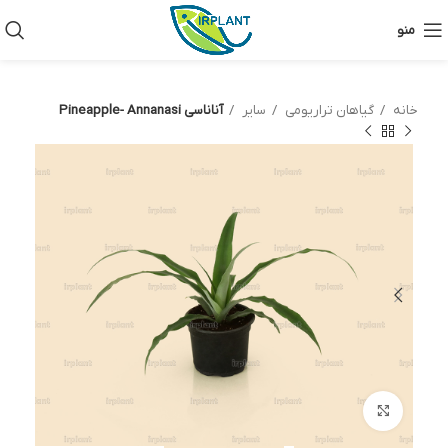
منو
خانه
گیاهان تراریومی
سایر
آناناسی Pineapple- Annanasi
بزرگنمایی تصویر