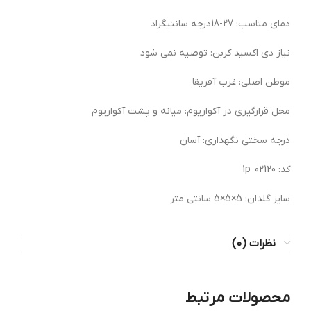
دمای مناسب: 27-18درجه سانتیگراد
نیاز دی اکسید کربن: توصیه نمی شود
موطن اصلی: غرب آفریقا
محل قرارگیری در آکواریوم: میانه و پشت آکواریوم
درجه سختی نگهداری: آسان
کد: 02120 1p
سایز گلدان: 5×5×5 سانتی متر
نظرات (0)
محصولات مرتبط