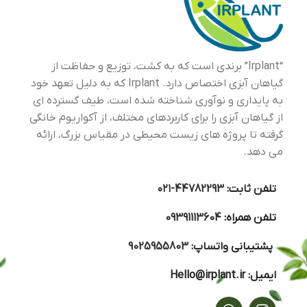
تواند تا 60 سانتی متر در
آکواریوم رشد می کند.
“Irplant” برندی است که به کشت، توزیع و حفاظت از
گیاهان آبزی اختصاص دارد. Irplant که به دلیل تعهد خود
به پایداری و نوآوری شناخته شده است، طیف گسترده ای
از گیاهان آبزی را برای کاربردهای مختلف، از آکواریوم خانگی
گرفته تا پروژه های زیست محیطی در مقیاس بزرگ، ارائه
می دهد.
تلفن ثابت:
44782293-۰۲۱
تلفن همراه:
09391113604
پشتیبانی واتساپ:
9025955803
ایمیل:
Hello@irplant.ir