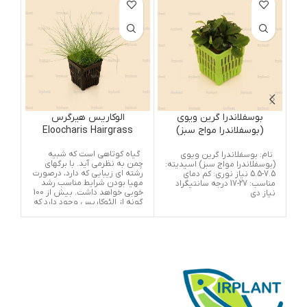
بوسفلاندرا گرین ویوی
الوکاریس هیرگرس
(بوسفلاندرا مواج سبز)
Eloocharis Hairgrass
Bucephalandra Green
گیاه کوتاهی است که شبیه
نام
نام: بوسفلاندرا گرین ویوی
Wavy
چمن به نظرمی آید. با برگهای
(بوسفلاندرا مواج سبز) اسیدیته:
رشته ای زیبایی که دارد، درصورت
7.5-5.5 نیاز نوری: کم دمای
مهیا بودن شرایط مناسب رشد
سانت
مناسب: 27-17 درجه سانتیگراد
خوبی خواهد داشت. بیش از 100
کم 
نیاز دی
گونه از الئوکاریس وجود دارد که
شناسایی آنها از یکدیگر مشکل
است.