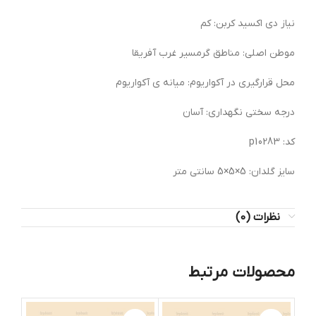
نیاز دی اکسید کربن: کم
موطن اصلی: مناطق گرمسیر غرب آفریقا
محل قرارگیری در آکواریوم: میانه ی آکواریوم
درجه سختی نگهداری: آسان
کد: 0283 p1
سایز گلدان: 5×5×5 سانتی متر
نظرات (0)
محصولات مرتبط