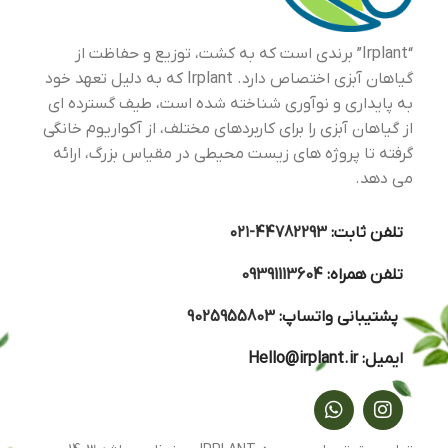
“Irplant” برندی است که به کشت، توزیع و حفاظت از
گیاهان آبزی اختصاص دارد. Irplant که به دلیل تعهد خود
به پایداری و نوآوری شناخته شده است، طیف گسترده ای
از گیاهان آبزی را برای کاربردهای مختلف، از آکواریوم خانگی
گرفته تا پروژه های زیست محیطی در مقیاس بزرگ، ارائه
می دهد.
تلفن ثابت:
44782293-۰۲۱
تلفن همراه:
09391113604
پشتیبانی واتساپ:
9025955803
ایمیل:
Hello@irplant.ir