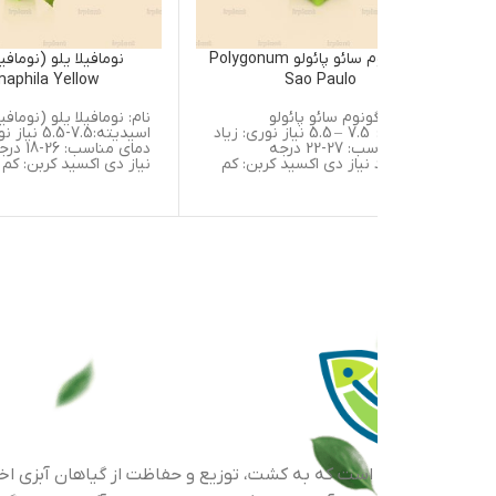
پولیگونوم سائو پائولو Polygonum
نومافیلا یلو (نومافیلای زرد)
Nomaphila Yellow
Sao Paulo
گونوم سائو پائولو
نام: نومافیلا یلو (نومافیلای زرد)
اسیدیته: 7.5 – 5.5 نیاز نوری: زیاد
اسیدیته:7.5-5.5 نیاز نوری: متوسط
دمای مناسب: 27-22 درجه
دمای مناسب: 26-18 درجه سانتیگراد
 نیاز دی اکسید کربن: کم
نیاز دی اکسید کربن: کم موطن