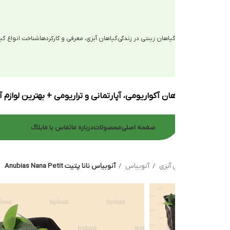
یاهان زینتی در زندگی
گیاهان آبزی، معرفی و کارکردها
شناخت انواع گیاهان آبزی
ان آکواریومی، آپارتمانی و تراریومی + بهترین لوازم آکواریوم
صفحه اصلی
محصولات
درباره ما
تماس با ما
بلاگ
 آبزی
آنوبیاس
آنوبیاس نانا پتیت Anubias Nana Petit