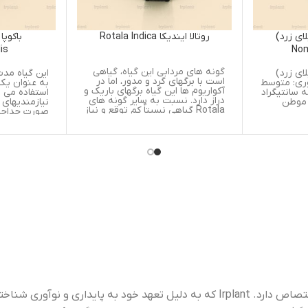
روتالا ایندیکا Rotala Indica
باکوپا متوسط Bacopa
Amplexicaulis
گونه های مردابی این گیاه، گیاهی
این گیاه مدت زمان زیادی است 
است با برگهای گرد و مدور، اما در
به عنوان یک گیاه آکواریومی
آکواریوم ها این گیاه برگهای باریک و
استفاده می شود، درنور نسبتاً 
دراز دارد. نسبت به سایر گونه های
نیازمندیهای کمی خواهد داشت 
Rotala گیاهی نسبتاٌ کم توقع و نیاز
صورت جداجدا رشد خواهد کرد. 
به مراقبت چندانی ندارد، اگر چه نور
آن کند و یکی ازمعدود گیاهان 
مناسب و خوب برای تشکیل برگهای
داری است که نیاز به مراقبت
قرمز آن لازم است. جوانه های کناری
چندانی ندارد. مانند اکثر گیاهان
آن به صورت فشرده و انبوه شکل
ساقه دار، زمانی که درگروه های
می گیرد و این بدان معنی است که
کوچک کاشته می شود، بیشترین
نور به سختی به برگهای زیرین آن
زیبایی را خواهد داشت. تکثیر آ
می رسد، بنابراین گیاه باید مکررا
طریقه برش به راحتی صورت م
هرس و سرشاخه هایش زده شود.
گیرد. با گرفتن جوانه ها و
پاجوشهای کناری، آن را در کف
آکواریوم بکارید. گیاهی است با
برگهای ضخیم و بیضی شکل که
بدون دمبرگ است. گیاه پرگلی 
و گلهای آبی رنگ آن روی ساقه
روید. یک گیاه باتلاقی است، که 
را به صورت زینتی در آکواریوم 
کارند، در این حالت شاخه های
ضعیفی می دهد. این گیاه حتی
درنور شدید هم آهسته نمو می
کندو اگر نور کافی به آن نرسد،
“Irplant” برندی است که به کشت، توزیع و حفاظت از گیاهان آبزی اختصاص دارد. Irplant که به دلیل تعهد خود به پایداری و نوآوری شناخته شده است،
برگهای آن زرد شده و خشک می