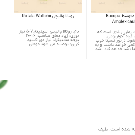
روتالا والیچی Rotala Wallichii
شینرسیا ریوولاریس
ia Rivularis
iegatus’
نام: روتالا والیچی اسیدیته:7-5 نیاز
که
نام: شینرسیا ریوولا
نوری: زیاد دمای مناسب: 26-20
درجه سانتیگراد نیاز دی اکسید
خوب
کربن: توصیه می شود موطن
و به
درجه سانتیگراد نیاز
رشد
کربن:
ساقه
ن به
ی
است
 می
آن
می
 طیف