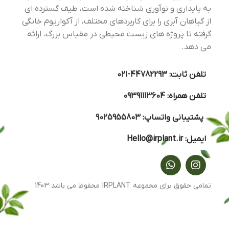
به پایداری و نوآوری شناخته شده است، طیف گسترده ای
از گیاهان آبزی را برای کاربردهای مختلف، از آکواریوم خانگی
گرفته تا پروژه های زیست محیطی در مقیاس بزرگ، ارائه
می دهد.
تلفن ثابت:
44782293-۰۲۱
تلفن همراه:
09391113604
پشتیبانی واتساپ:
9025955803
ایمیل:
Hello@irplant.ir
تمامی حقوق برای مجموعه IRPLANT محفوظ می باشد 1403