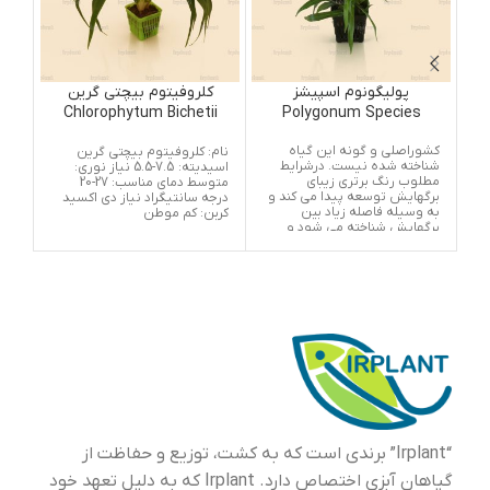
پولیگونوم اسپیشز
کلروفیتوم بیچتی گرین
i
Chlorophytum Bichetii
Polygonum Species
Green
کشوراصلی و گونه این گیاه
گیا
نام: کلروفیتوم بیچتی گرین
شناخته شده نیست. درشرایط
موا
اسیدیته: 7.5-5.5 نیاز نوری:
مطلوب رنگ برتری زیبای
دایر
متوسط دمای مناسب: 27-20
برگهایش توسعه پیدا می کند و
به 
درجه سانتیگراد نیاز دی اکسید
به وسیله فاصله زیاد بین
میتو
کربن: کم موطن
برگهایش شناخته می شود و
مای
برگهایش یک در میان دردو طرف
وضع
رشد می کند.خانواده
هست
(Polygonaceae) به طور
تا 
گسترده به عنوان یک خانواده
بیش
گیاهان مردابی درتمام دنیا
گیا
شناخته شده است، ولی این
گیا
گونه یکی از معروفترین گیاهان
آنها
زیرآبی حقیقی است. اگرچه
مصر
بعضی گاهی اوقات در آکواریوم
های سرباز بالای سطح آب رشد
می کند. این گیاه بیشترین
تاثیرتزیینی خود را زمانی که در
گروههای کوچک کاشته می شود،
در آکواریو م می گذارد.
“Irplant” برندی است که به کشت، توزیع و حفاظت از
گیاهان آبزی اختصاص دارد. Irplant که به دلیل تعهد خود