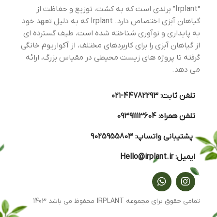
“Irplant” برندی است که به کشت، توزیع و حفاظت از
گیاهان آبزی اختصاص دارد. Irplant که به دلیل تعهد خود
به پایداری و نوآوری شناخته شده است، طیف گسترده ای
از گیاهان آبزی را برای کاربردهای مختلف، از آکواریوم خانگی
گرفته تا پروژه های زیست محیطی در مقیاس بزرگ، ارائه
می دهد.
تلفن ثابت:
44782293-۰۲۱
تلفن همراه:
09391113604
پشتیبانی واتساپ:
9025955803
ایمیل:
Hello@irplant.ir
تمامی حقوق برای مجموعه IRPLANT محفوظ می باشد 1403