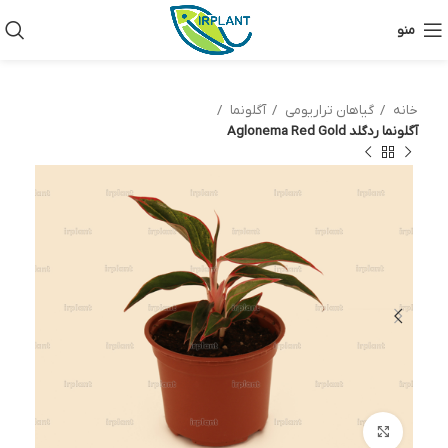
منو
خانه
گیاهان تراریومی
آگلونما
آگلونما ردگلد Aglonema Red Gold
بزرگنمایی تصویر