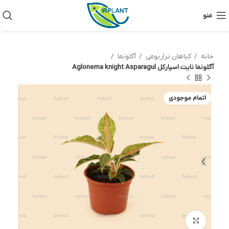
منو
خانه
گیاهان تراریومی
آگلونما
آگلونما نایت اسپارکل Aglonema knight Asparagul
اتمام موجودی
بزرگنمایی تصویر