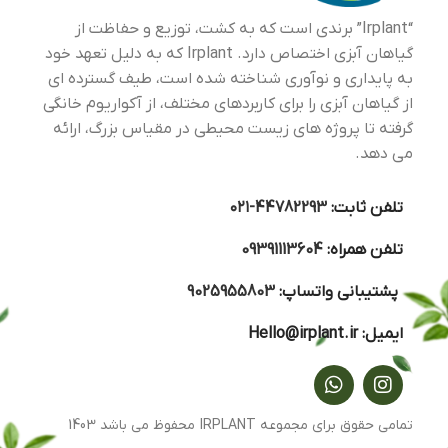
“Irplant” برندی است که به کشت، توزیع و حفاظت از
گیاهان آبزی اختصاص دارد. Irplant که به دلیل تعهد خود
به پایداری و نوآوری شناخته شده است، طیف گسترده ای
از گیاهان آبزی را برای کاربردهای مختلف، از آکواریوم خانگی
گرفته تا پروژه های زیست محیطی در مقیاس بزرگ، ارائه
می دهد.
تلفن ثابت:
44782293-۰۲۱
تلفن همراه:
09391113604
پشتیبانی واتساپ:
9025955803
ایمیل:
Hello@irplant.ir
تمامی حقوق برای مجموعه IRPLANT محفوظ می باشد 1403