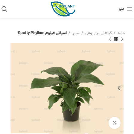
منو
خانه
گیاهان تراریومی
سایر
اسپاتی فیلوم Spatty Phyllum
بزرگنمایی تصویر