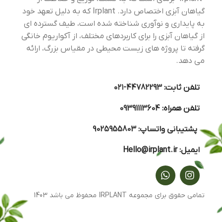
گیاهان آبزی اختصاص دارد. Irplant که به دلیل تعهد خود
به پایداری و نوآوری شناخته شده است، طیف گسترده ای
از گیاهان آبزی را برای کاربردهای مختلف، از آکواریوم خانگی
گرفته تا پروژه های زیست محیطی در مقیاس بزرگ، ارائه
می دهد.
تلفن ثابت:
44782293-۰۲۱
تلفن همراه:
09391113604
پشتیبانی واتساپ:
9025955803
ایمیل:
Hello@irplant.ir
تمامی حقوق برای مجموعه IRPLANT محفوظ می باشد 1403