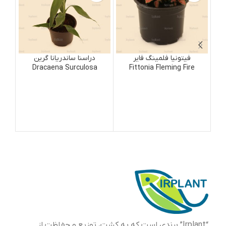
فیتونیا فلمینگ فایر
دراسنا ساندریانا گرین
Dracaena Surculosa
Fittonia Fleming Fire
Green
“Irplant” برندی است که به کشت، توزیع و حفاظت از