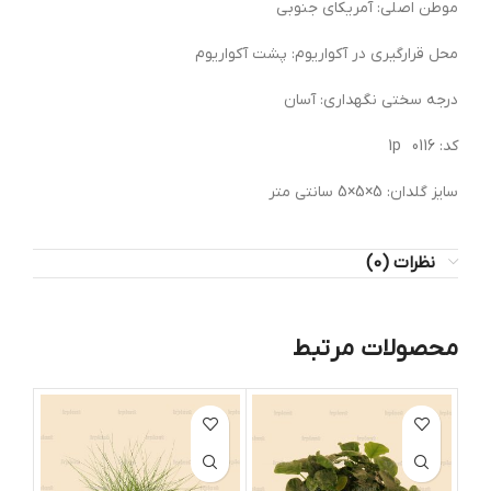
موطن اصلی: آمریکای جنوبی
محل قرارگیری در آکواریوم: پشت آکواریوم
درجه سختی نگهداری: آسان
کد: 0116 1p
سایز گلدان: 5×5×5 سانتی متر
نظرات (0)
محصولات مرتبط