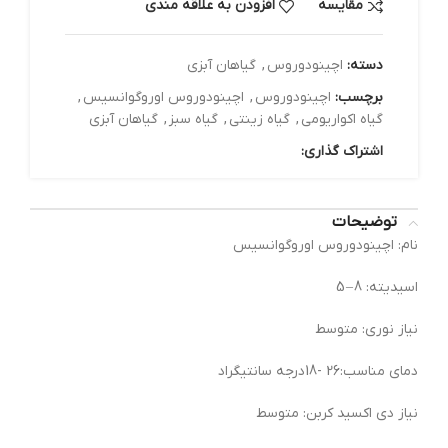
مقایسه
افزودن به علاقه مندی
دسته:
اچینودوروس
,
گیاهان آبزی
برچسب:
اچینودوروس
,
اچینودوروس اوروگوانسیس
,
گیاه اکواریومی
,
گیاه زینتی
,
گیاه سبز
,
گیاهان آبزی
اشتراک گذاری:
توضیحات
نام: اچینودوروس اوروگوانسیس
اسیدیته: 8 – 5
نیاز نوری: متوسط
دمای مناسب:26 -18درجه سانتیگراد
نیاز دی اکسید کربن: متوسط