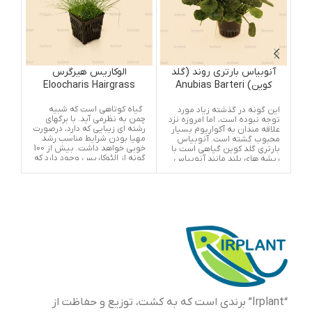
آنوبیاس بارتری روند (گلد
الوکاریس هیرگرس
کوین) Anubias Barteri
Eloocharis Hairgrass
Round (Golden Coin)
گیاه کوتاهی است که شبیه
نام
این گونه در گذشته زیاد مورد
چمن به نظرمی آید. با برگهای
توجه نبوده است، اما امروزه نزد
رشته ای زیبایی که دارد، درصورت
علاقه مندان به آکواریوم بسیار
مهیا بودن شرایط مناسب رشد
سان
محبوب گشته است. آنوبیاس
خوبی خواهد داشت. بیش از 100
کرب
بارتری گلد کوین گیاهی است با
گونه از الئوکاریس وجود دارد که
ریشه های بلند مانند آنوبیاس
شناسایی آنها از یکدیگر مشکل
بارتری که به سادگی می توان آن
است.
را پرورش داد، اما برگ های آن
دایره ای و گردتر هستند.
آنوبیاس بارتری روند مناسب
برای کاشت در میانه و پشت
آکواریوم می باشد. مانند دیگر
انواع آنوبیاس، می توان گیاه
فوق را هم در آکواریوم و هم در
تراریوم نگهداری کرد. همچنین
می توانید این گیاه را به صخره
ها و یا چوب در آکواریوم متصل
کرد. برای تکثیر این گیاه بخشی
از ریزوم را برش بدهید تا گیاه
دوباره رشد کند.
“Irplant” برندی است که به کشت، توزیع و حفاظت از