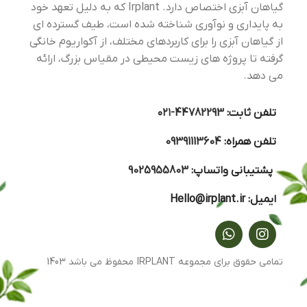
گیاهان آبزی اختصاص دارد. Irplant که به دلیل تعهد خود
به پایداری و نوآوری شناخته شده است، طیف گسترده ای
از گیاهان آبزی را برای کاربردهای مختلف، از آکواریوم خانگی
گرفته تا پروژه های زیست محیطی در مقیاس بزرگ، ارائه
می دهد.
تلفن ثابت:
44782293-۰۲۱
تلفن همراه:
09391113604
پشتیبانی واتساپ:
9025955803
ایمیل:
Hello@irplant.ir
تمامی حقوق برای مجموعه IRPLANT محفوظ می باشد 1403