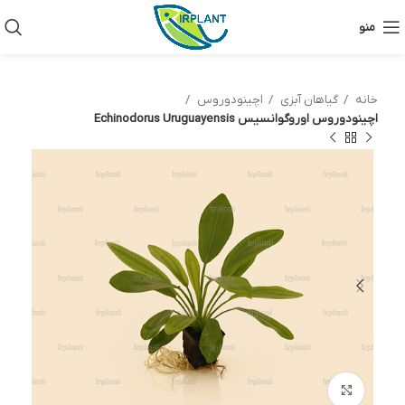
منو
خانه
گیاهان آبزی
اچینودوروس
اچینودوروس اوروگوانسیس Echinodorus Uruguayensis
بزرگنمایی تصویر