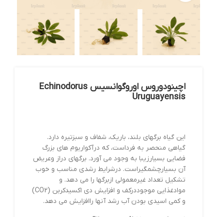
اچینودوروس اوروگوانسیس Echinodorus
Uruguayensis
این گیاه برگهای بلند، باریک، شفاف و سبزتیره دارد.
گیاهی منحصر به فرداست، که درآکواریوم های بزرگ
فضایی بسیارزیبا به وجود می آورد. برگهای دراز وعریض
آن بسیارچشمگیراست. درشرایط رشدی مناسب و خوب
تشکیل تعداد غیرمعمولی ازبرگها را می دهد. و
موادغذایی موجوددرکف و افزایش دی اکسیدکربن (CO2)
و کمی اسیدی بودن آب رشد آنها راافزایش می دهد.