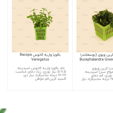
درا
باکوپا واریه گاتوس Bacopa
همگرافیس کولورا
Bucep
Variegatus
Colorata Exotica
نام: باکوپا واریه گاتوس اسیدیته:
نام: همگرافیس کولورا
7.5-5 نیاز نوری: زیاد دمای مناسب:
اسیدی
:
27-18 درجه سانتیگراد نیاز دی
اکسید کربن:کم موطن
سانتیگراد نیاز دی ا
 نیاز
موطن