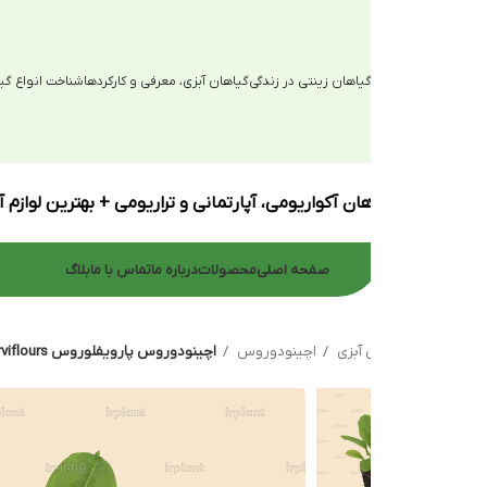
یاهان زینتی در زندگی
گیاهان آبزی، معرفی و کارکردها
شناخت انواع گیاهان آبزی
ان آکواریومی، آپارتمانی و تراریومی + بهترین لوازم آکواریوم
صفحه اصلی
محصولات
درباره ما
تماس با ما
بلاگ
 آبزی
اچینودوروس
اچینودوروس پارویفلوروس Echinodorus parviflours