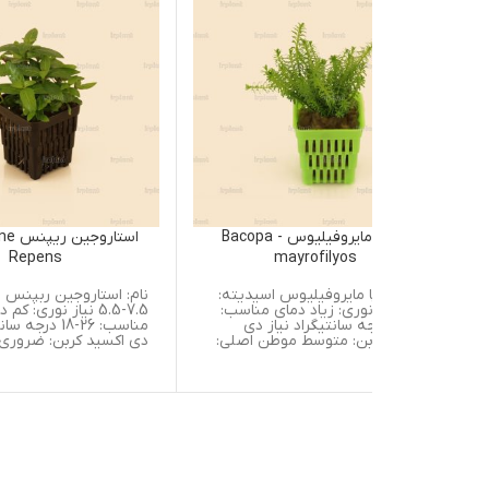
باکوپا مایروفیلیوس Bacopa -
استاروجین ریپنس Staurogyne
Repens
mayrofilyos
پا مایروفیلیوس اسیدیته:
نام: استاروجین ربپنس اسیدیته:
از نوری: زیاد دمای مناسب:
7.5-5.5 نیاز نوری: کم دمای
2 درجه سانتیگراد نیاز دی
مناسب: 26-18 درجه سانتیگراد نیاز
بن: متوسط موطن اصلی:
دی اکسید کربن: ضروری می باشد