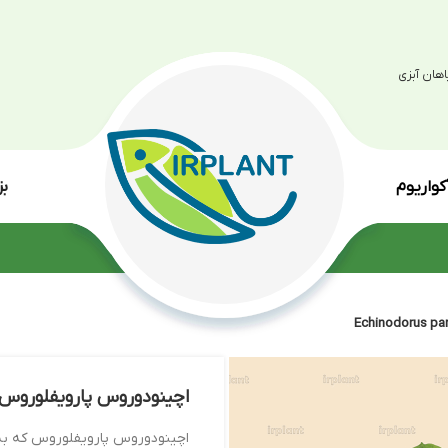
بزرگترین مرکز پرو
انواع گی
اچینودوروس پارویفلوروس Echinodorus parviflours
اچینودوروس پارویفلوروس که به نام شمشیر سیاه آ