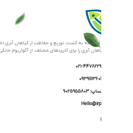
اهان آبزی را برای کاربردهای مختلف، از آکواریوم خانگی گرفته تا پرو
44782293-۰
0939111360
تساپ:
9025955803
Hello@irp