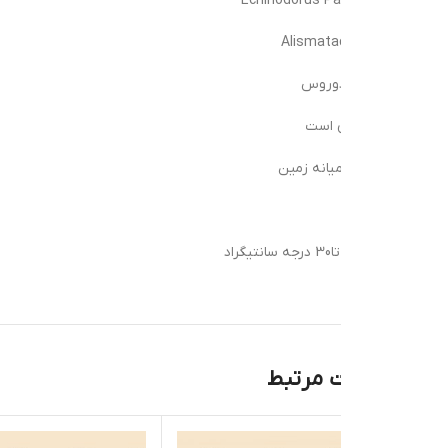
دوروس
ن است
میانه زمین
 مرتبط