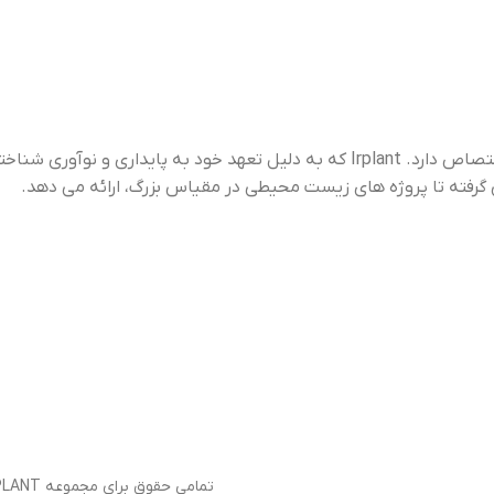
“Irplant” برندی است که به کشت، توزیع و حفاظت از گیاهان آبزی اختصاص دارد. Irplant که به دلیل تعهد خود به پایداری و نوآوری شناخته شده است،
ژه های زیست محیطی در مقیاس بزرگ، ارائه می دهد.
تمامی حقوق برای مجموعه IRPLANT محفوظ می باشد 1403