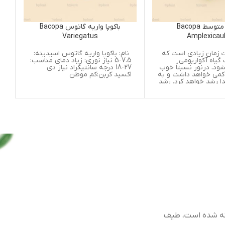
باکوپا واریه گاتوس Bacopa
همگرافیس اسپیشز 
Variegatus
بزرگ) cies Big
Leaf
که
نام: باکوپا واریه گاتوس اسیدیته:
نام: همگرافیس اسپ
7.5-5 نیاز نوری: زیاد دمای مناسب:
خوب
27-18 درجه سانتیگراد نیاز دی
و به
اکسید کربن:کم موطن
درجه سانتیگراد نیاز
رشد
کربن:
ساقه
ن به
ی
است
 می
آن
می
 طیف