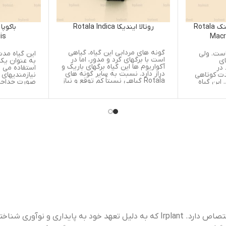
روتالا ایندیکا Rotala Indica
باکوپا متوسط Bacopa
Amplexicaulis
گونه های مردابی این گیاه، گیاهی
این گیاه مدت زمان زیادی است 
است با برگهای گرد و مدور، اما در
به عنوان یک گیاه آکواریومی
آکواریوم ها این گیاه برگهای باریک و
استفاده می شود، درنور نسبتاً 
دراز دارد. نسبت به سایر گونه های
نیازمندیهای کمی خواهد داشت 
Rotala گیاهی نسبتاٌ کم توقع و نیاز
صورت جداجدا رشد خواهد کرد. 
به مراقبت چندانی ندارد، اگر چه نور
آن کند و یکی ازمعدود گیاهان 
مناسب و خوب برای تشکیل برگهای
داری است که نیاز به مراقبت
قرمز آن لازم است. جوانه های کناری
چندانی ندارد. مانند اکثر گیاهان
آن به صورت فشرده و انبوه شکل
ساقه دار، زمانی که درگروه های
می گیرد و این بدان معنی است که
کوچک کاشته می شود، بیشترین
نور به سختی به برگهای زیرین آن
زیبایی را خواهد داشت. تکثیر آ
می رسد، بنابراین گیاه باید مکررا
طریقه برش به راحتی صورت م
هرس و سرشاخه هایش زده شود.
گیرد. با گرفتن جوانه ها و
پاجوشهای کناری، آن را در کف
آکواریوم بکارید. گیاهی است با
برگهای ضخیم و بیضی شکل که
بدون دمبرگ است. گیاه پرگلی 
و گلهای آبی رنگ آن روی ساقه
روید. یک گیاه باتلاقی است، که 
را به صورت زینتی در آکواریوم 
کارند، در این حالت شاخه های
ضعیفی می دهد. این گیاه حتی
درنور شدید هم آهسته نمو می
کندو اگر نور کافی به آن نرسد،
“Irplant” برندی است که به کشت، توزیع و حفاظت از گیاهان آبزی اختصاص دارد. Irplant که به دلیل تعهد خود به پایداری و نوآوری شناخته شده است،
برگهای آن زرد شده و خشک می