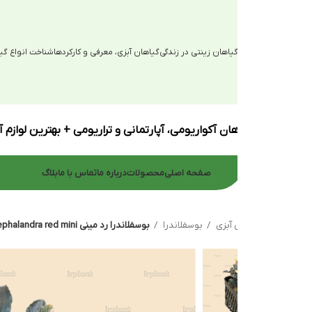
یاهان زینتی در زندگی
گیاهان آبزی، معرفی و کارکردها
شناخت انواع گیاهان آبزی
ان آکواریومی، آپارتمانی و تراریومی + بهترین لوازم آکواریوم
صفحه اصلی
محصولات
درباره ما
تماس با ما
بلاگ
 آبزی
بوسفلاندرا
بوسفلاندرا رد مینی Bucephalandra red mini