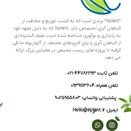
“Irplant” برندی است که به کشت، توزیع و حفاظت از
گیاهان آبزی اختصاص دارد. Irplant که به دلیل تعهد خود
به پایداری و نوآوری شناخته شده است، طیف گسترده ای
از گیاهان آبزی را برای کاربردهای مختلف، از آکواریوم خانگی
گرفته تا پروژه های زیست محیطی در مقیاس بزرگ، ارائه
می دهد.
تلفن ثابت:
44782293-۰۲۱
تلفن همراه:
09391113604
پشتیبانی واتساپ:
9025955803
ایمیل:
Hello@irplant.ir