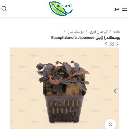
منو
خانه
گیاهان آبزی
بوسفلاندرا
بوسفلاندرا ژاپنی Bucephalandra Japanese
بزرگنمایی تصویر