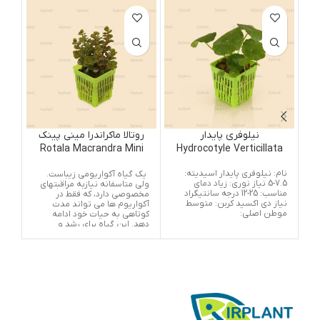
نیلوفری پایدار
روتالا ماکراندرا مینی پینک
روتالا
Rotala Macrandra Mini
Hydrocotyle Verticillata
Pink
گون
نام: نیلوفری پایدار اسیدیته:
یک گیاه آکواریومی زیباست.
گیا
7.5-5 نیاز نوری: زیاد دمای
ولی متاسفانه نیازبه مراقبتهای
مدور
مناسب: 25-12 درجه سانتیگراد
مخصوصی دارد، که فقط در
گیاه
نیاز دی اکسید کربن: متوسط
آکواریوم ها می تواند مدت
نسب
موطن اصلی:
کوتاهی به حیات خود ادامه
دهد. این گیاه برای رشد و
نیاز
توسعه برگهای زیبای قرمز
چه 
رنگش، نیازبه نور خوبی دارد و
تشک
افزایش CO2 و آب سبک برای
است
رشد مناسب آن بسیار مهم و
صور
اساسی است. این گیاه به طور
گیر
گروهی غالباٌ بسیار زیبا به نظر
نور
می رسد. اما نباید جوانه های
آن م
انفرادی آن را نزدیک به هم
مکر
کاشت، زیرا ممکن است از