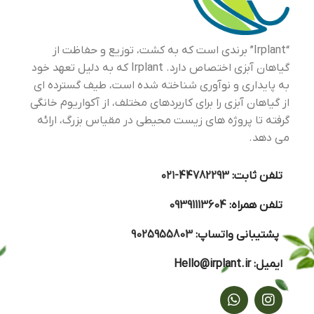
زده
رسیدن نور به برگهای زیرین
جلوگیری به عمل آورد. برای
تثبیت کردن رنگ مناسب آن،
باید ریزمغذی ها به اندازه کافی
و مناسب در آب وجود داشته
“Irplant” برندی است که به کشت، توزیع و حفاظت از
باشد.
گیاهان آبزی اختصاص دارد. Irplant که به دلیل تعهد خود
به پایداری و نوآوری شناخته شده است، طیف گسترده ای
از گیاهان آبزی را برای کاربردهای مختلف، از آکواریوم خانگی
گرفته تا پروژه های زیست محیطی در مقیاس بزرگ، ارائه
می دهد.
تلفن ثابت:
44782293-۰۲۱
تلفن همراه:
09391113604
پشتیبانی واتساپ:
9025955803
ایمیل:
Hello@irplant.ir