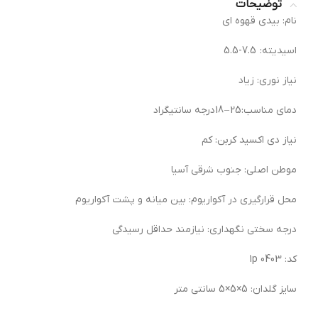
توضیحات
نام: بیدی قهوه ای
اسیدیته: 7.5-5.5
نیاز نوری: زیاد
دمای مناسب:25 – 18درجه سانتیگراد
نیاز دی اکسید کربن: کم
موطن اصلی: جنوب شرقی آسیا
محل قرارگیری در آکواریوم: بین میانه و پشت آکواریوم
درجه سختی نگهداری: نیازمند حداقل رسیدگی
کد: 0403 1p
سایز گلدان: 5×5×5 سانتی متر