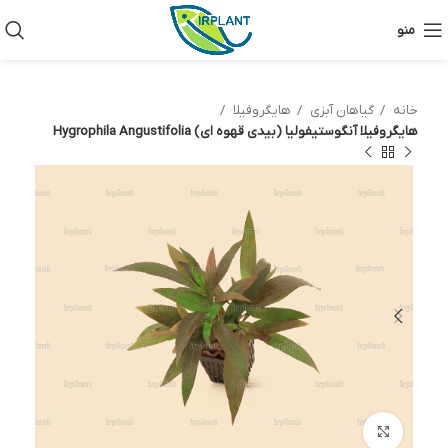
منو
خانه
گیاهان آبزی
هایگروفیلا
هایگروفیلا آنگوستیفولیا (بیدی قهوه ای) Hygrophila Angustifolia
بزرگنمایی تصویر