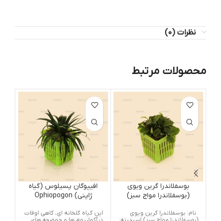
نظرات (0)
محصولات مرتبط
بوسفلاندرا گرین ویوی
افیپوگان پسیلوس (گیاه
ک
(بوسفلاندرا مواج سبز)
ژاپنی) Ophiopogon
i
Pusillis
Bucephalandra Green
نام: بوسفلاندرا گرین ویوی
این گیاه گلخانه ای، گاهی اوقات
نام
Wavy
(بوسفلاندرا مواج سبز) اسیدیته:
درآکواریوم ها و حوضچه های