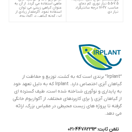
7.5-5.5 نیاز نوری: کم دمای
ماهی استفاده می گردد. از آن به
مناسب: 27-17 درجه سانتیگراد
عنوان گیاهی زینتی می توان
درج
نیاز دی
استفاده نمود. اگرمقدار زیادی از
کرب
این گونه گیاهی در آکواریوم
نگهداری شود تعادل یک
آکواریوم خوب را برهم می
زند.این گیاه به وسیله ماهیان
گیاهخوار خورده نمی شود و
آنها نمی توانند آن را مورد
مصرف و تغذیه قرار دهند.
“Irplant” برندی است که به کشت، توزیع و حفاظت از
گیاهان آبزی اختصاص دارد. Irplant که به دلیل تعهد خود
به پایداری و نوآوری شناخته شده است، طیف گسترده ای
از گیاهان آبزی را برای کاربردهای مختلف، از آکواریوم خانگی
گرفته تا پروژه های زیست محیطی در مقیاس بزرگ، ارائه
می دهد.
تلفن ثابت:
44782293-۰۲۱