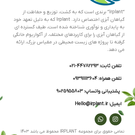
“Irplant” برندی است که به کشت، توزیع و حفاظت از
گیاهان آبزی اختصاص دارد. Irplant که به دلیل تعهد خود
به پایداری و نوآوری شناخته شده است، طیف گسترده ای
از گیاهان آبزی را برای کاربردهای مختلف، از آکواریوم خانگی
گرفته تا پروژه های زیست محیطی در مقیاس بزرگ، ارائه
می دهد.
تلفن ثابت:
44782293-۰۲۱
تلفن همراه:
09391113604
پشتیبانی واتساپ:
9025955803
ایمیل:
Hello@irplant.ir
تمامی حقوق برای مجموعه IRPLANT محفوظ می باشد 1403