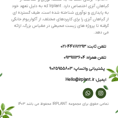
گیاهان آبزی اختصاص دارد. Irplant که به دلیل تعهد خود
به پایداری و نوآوری شناخته شده است، طیف گسترده ای
از گیاهان آبزی را برای کاربردهای مختلف، از آکواریوم خانگی
گرفته تا پروژه های زیست محیطی در مقیاس بزرگ، ارائه
می دهد.
تلفن ثابت:
44782293-۰۲۱
تلفن همراه:
09391113604
پشتیبانی واتساپ:
9025955803
ایمیل:
Hello@irplant.ir
تمامی حقوق برای مجموعه IRPLANT محفوظ می باشد 1403