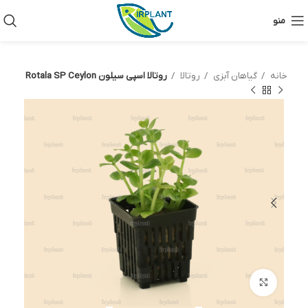
منو
خانه
گیاهان آبزی
روتالا
روتالا اسپی سیلون Rotala SP Ceylon
بزرگنمایی تصویر