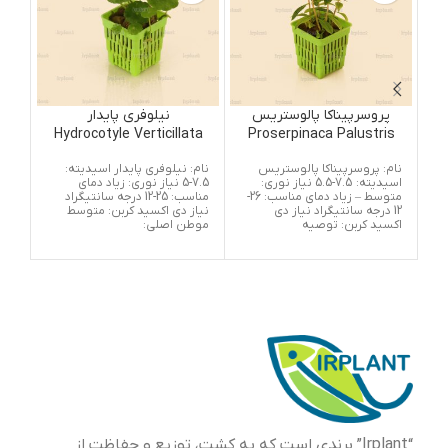
پروسرپیناکا پالوستریس
نیلوفری پایدار
Hydrocotyle Verticillata
Proserpinaca Palustris
نام: پروسرپیناکا پالوستریس
نام: نیلوفری پایدار اسیدیته:
گیاه
اسیدیته: 7.5-5.5 نیاز نوری:
7.5-5 نیاز نوری: زیاد دمای
که 
متوسط – زیاد دمای مناسب: 26-
مناسب: 25-12 درجه سانتیگراد
خوب
12 درجه سانتیگراد نیاز دی
نیاز دی اکسید کربن: متوسط
ازک
اکسید کربن: توصیه
موطن اصلی:
سطح
می 
پهن
ریش
توا
استف
مخف
جوا
گرم
دار
“Irplant” برندی است که به کشت، توزیع و حفاظت از