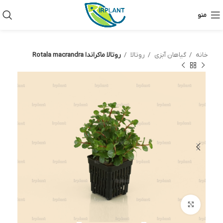
منو
خانه
گیاهان آبزی
روتالا
روتالا ماکراندا Rotala macrandra
بزرگنمایی تصویر