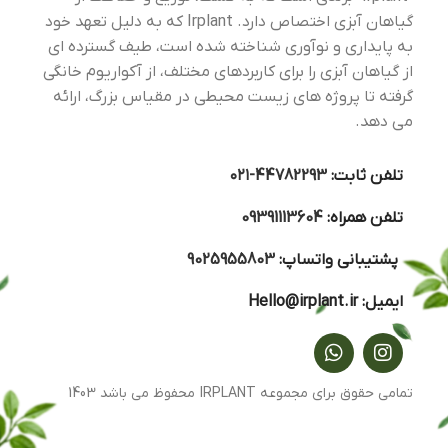
گیاهان آبزی اختصاص دارد. Irplant که به دلیل تعهد خود
به پایداری و نوآوری شناخته شده است، طیف گسترده ای
از گیاهان آبزی را برای کاربردهای مختلف، از آکواریوم خانگی
گرفته تا پروژه های زیست محیطی در مقیاس بزرگ، ارائه
می دهد.
تلفن ثابت:
44782293-۰۲۱
تلفن همراه:
09391113604
پشتیبانی واتساپ:
9025955803
ایمیل:
Hello@irplant.ir
تمامی حقوق برای مجموعه IRPLANT محفوظ می باشد 1403