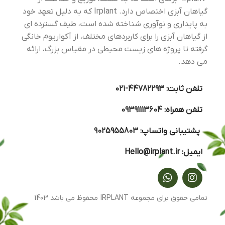
گیاهان آبزی اختصاص دارد. Irplant که به دلیل تعهد خود
به پایداری و نوآوری شناخته شده است، طیف گسترده ای
از گیاهان آبزی را برای کاربردهای مختلف، از آکواریوم خانگی
گرفته تا پروژه های زیست محیطی در مقیاس بزرگ، ارائه
می دهد.
تلفن ثابت:
44782293-۰۲۱
تلفن همراه:
09391113604
پشتیبانی واتساپ:
9025955803
ایمیل:
Hello@irplant.ir
تمامی حقوق برای مجموعه IRPLANT محفوظ می باشد 1403