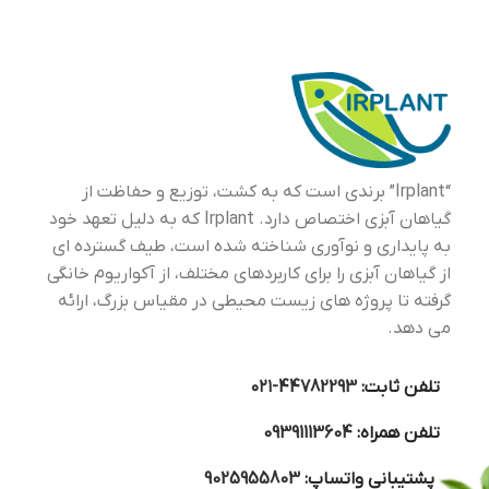
آکو
زند
گیا
نمی
تغذی
آکو
برگ
وبی
تزی
آکو
یکی
است
“Irplant” برندی است که به کشت، توزیع و حفاظت از
گیاهان آبزی اختصاص دارد. Irplant که به دلیل تعهد خود
به پایداری و نوآوری شناخته شده است، طیف گسترده ای
از گیاهان آبزی را برای کاربردهای مختلف، از آکواریوم خانگی
گرفته تا پروژه های زیست محیطی در مقیاس بزرگ، ارائه
می دهد.
تلفن ثابت:
44782293-۰۲۱
تلفن همراه:
09391113604
پشتیبانی واتساپ:
9025955803