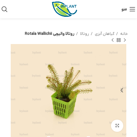
منو
خانه
گیاهان آبزی
روتالا
روتالا والیچی Rotala Wallichii
بزرگنمایی تصویر