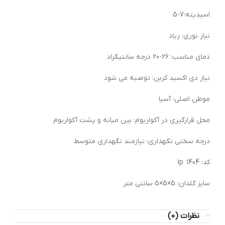
اسیدیته:7-5
نیاز نوری: زیاد
دمای مناسب: 26-20 درجه سانتیگراد
نیاز دی اکسید کربن: توصیه می شود
موطن اصلی: آسیا
محل قرارگیری در آکواریوم: بین میانه و پشت آکواریوم
درجه سختی نگهداری: نیازمند نگهداری متوسط
کد: 1404 1p
سایز گلدان: 5×5×5 سانتی متر
نظرات (0)