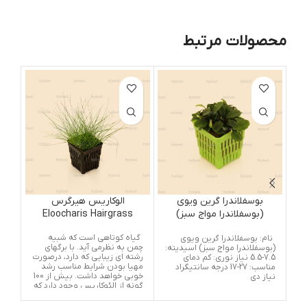
محصولات مرتبط
بوسفلاندرا گرین ویوی
الوکاریس هیرگرس
(بوسفلاندرا مواج سبز)
Eloocharis Hairgrass
us
Bucephalandra Green
گیاه کوتاهی است که شبیه
یک 
نام: بوسفلاندرا گرین ویوی
Wavy
چمن به نظرمی آید. با برگهای
می 
(بوسفلاندرا مواج سبز) اسیدیته:
رشته ای زیبایی که دارد، درصورت
گیا
7.5-5.5 نیاز نوری: کم دمای
مهیا بودن شرایط مناسب رشد
های
مناسب: 27-17 درجه سانتیگراد
خوبی خواهد داشت. بیش از 100
استف
نیاز دی
گونه از الئوکاریس وجود دارد که
اجا
شناسایی آنها از یکدیگر مشکل
و ع
است.
شرا