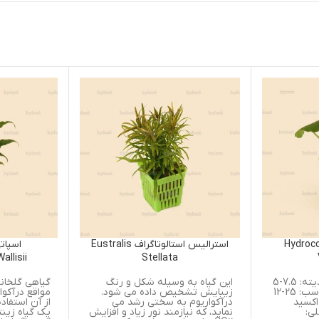
استرالیس استالوتاگراف Eustralis
اسپاتی فیلوم والیسی
Spathiphyllum Wallisii
Stellata
این گیاه به وسیله شکل و رنگ
گیاهی گلخانه ای که دربعضی از
زیبایش تشخیص داده می شود.
مواقع درآکواریوم و جامهای دایر
درآکواریوم به سختی رشد می
از آن استفاده می گردد. به عنوا
نماید، که نیازمند نور زیاد و افزایش
یک گیاه زینتی میتواند استفاده