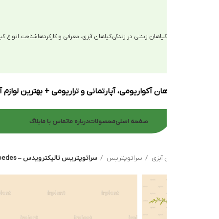
یاهان زینتی در زندگی
گیاهان آبزی، معرفی و کارکردها
شناخت انواع گیاهان آبزی
ان آکواریومی، آپارتمانی و تراریومی + بهترین لوازم آکواریوم
صفحه اصلی
محصولات
درباره ما
تماس با ما
بلاگ
 آبزی
سراتوپتریس
سراتوپتریس تالیکترویدس – Ceratopteris Thalictroedes