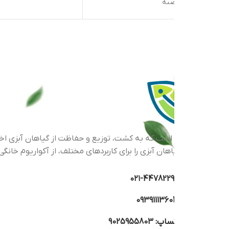
صیه
اهان آبزی را برای کاربردهای مختلف، از آکواریوم خانگی گرفته تا پرو
44782293-۰
0939111360
تساپ:
9025955803