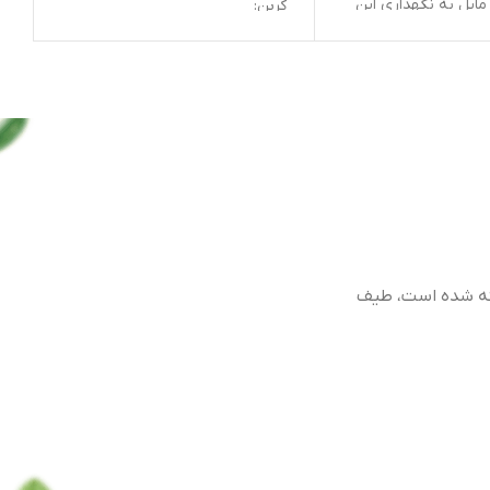
ین
کربن:
ازه
شد
ه به
 نمی
د
 طیف