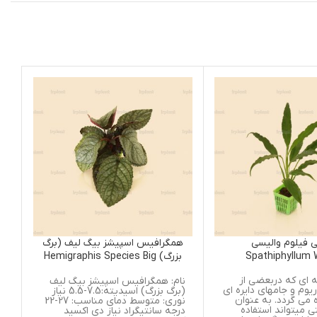
همگرافیس اسپیشز بیگ لیف (برگ
همگرافیس کولورات
بزرگ) Hemigraphis Species Big
Colorata Narrow
Leaf
Leaf
نام: همگرافیس اسپیشز بیگ لیف
نام: همگرافیس کولور
ه ای
(برگ بزرگ) اسیدیته:7.5-5.5 نیاز
اسیدی
ن
نوری: متوسط دمای مناسب: 27-22
درجه سانتیگراد نیاز دی اکسید
سانتیگراد نیاز دی ا