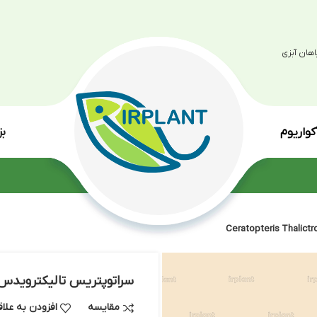
بزرگترین مرکز پرو
انواع گی
سراتوپتریس تالیکترویدس – Ceratopteris Thalictroedes
مقایسه
افزودن به علاقه مندی