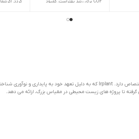
CO2 برای رشد بهتراست. کمبود
گردد. اگرشما مایل به نگهداری ا
مواد غذایی ریز(ریز مغذی ها) باعث
گیاه دریک وضعیت مطلوب در
رنگ پریدگی برگهای آن می شود. که
آکواریوم هستید، نباید به آن اج
می تواند نشانه ای مبنی براین که
دهید، تا در آکواریوم تسلط و ر
آکواریوم احتیاج به مواد شیمیایی یا
بیش ازحد پیدا نماید. و این گیا
کود دارد. این گیاه حتی در شرایط
وسیله ماهیان گیاهخوار خورده
مناسب هم، گاهی اوقات ناگهان
شود و آنها نمی توانند آن را مور
رشد آن متوقف می شود. گیاهان
مصرف و تغذیه قرار دهند.
موجود در مغازه های آکواریومی
عموما کوتاه هستند. گیاهان فشرده
و متراکم معمولاٌ درشرایط مردابی
رشد کرده اند، و اوج زیبایی و شکوه
آنها زمانی آشکار می شود که در
آکواریوم کاشته می شود.
“Irplant” برندی است که به کشت، توزیع و حفاظت از گیاهان آبزی اختصاص دارد. Irplant که به دلیل تعهد خود به پایداری و نوآوری شناخته شده است،
ژه های زیست محیطی در مقیاس بزرگ، ارائه می دهد.