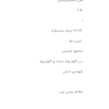
ریس تالیکترویدس
د
 کربن: کم
مناطق گرمسیر
در آکواریوم: میانه ی آکواریوم
هداری: آسان