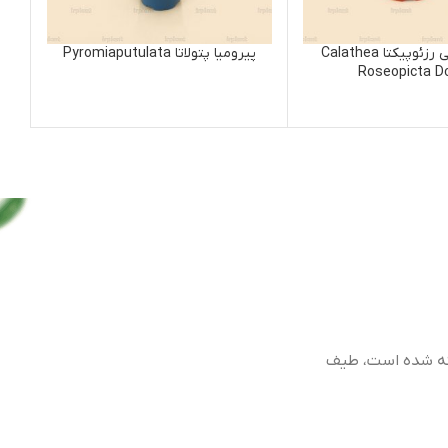
تا Calathea
پیرومیا پتولاتا Pyromiaputulata
ارکیده جواهر Jewel Orchid
 طیف