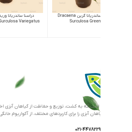
دراسنا ساندریانا گرین Dracaena
دراسنا ساندریانا وریه گاتوس
Dracaena Surculosa Variegatus
Surculosa Gree
اهان آبزی را برای کاربردهای مختلف، از آکواریوم خانگی گرفته تا پرو
44782293-۰