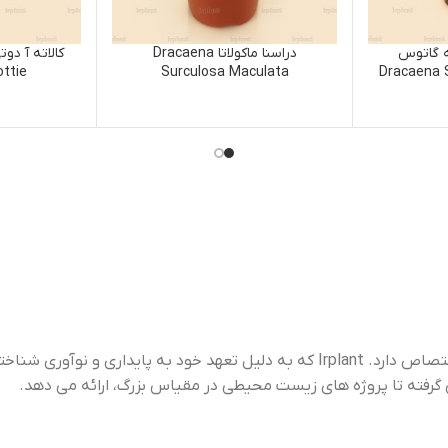
دراسنا ماکولاتا Dracaena
کالاته آ دوتی رزئوپیک
Roseopicta Dottie
Surculosa Maculata
“Irplant” برندی است که به کشت، توزیع و حفاظت از گیاهان آبزی اختصاص دارد. Irplant که به دلیل تعهد خود به پایداری و نوآوری شناخته شده است،
ژه های زیست محیطی در مقیاس بزرگ، ارائه می دهد.