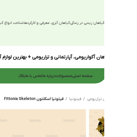
یاهان زینتی در زندگی
گیاهان آبزی، معرفی و کارکردها
شناخت انواع گیاهان آبزی
ان آکواریومی، آپارتمانی و تراریومی + بهترین لوازم آکواریوم
صفحه اصلی
محصولات
درباره ما
تماس با ما
بلاگ
 تراریومی
فیتونیا
فیتونیا اسکلتون Fittonia Skeleton