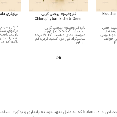
کلروفیتوم بیچتی گرین
نیلوفری Hydrocotyle Leucephala
Chlorophytum Bichetii Green
گیاهی سریع رشد با سازگاری بالا،
نام: کلروفیتوم بیچتی گرین
درآبهای سنگین نسبتاٌ رشد خوب
اسیدیته: 7.5-5.5 نیاز نوری:
دارد.بلافاصله پس ازکاشتن این 
متوسط دمای مناسب: 27-20 درجه
به طرف نورو سطح رشد می نمای
سانتیگراد نیاز دی اکسید کربن: کم
تاآنجا که می تواند، درسطح گست
موطن
و پهن شود. این گیاه احتیاجی ب
ریشه دوانیدن ندارد، و از آن م
توان به عنوان یک گیاه شناور
استفاده کرد، که می تواند مخفیگ
مناسبی رابرای ماهیان جوانترفر
نماید. درمناطق گرمسیری ازآن 
عنوان گیاه دارویی استفاده می
شود.
“Irplant” برندی است که به کشت، توزیع و حفاظت از گیاهان آبزی اختصاص دارد. Irplant که به دلیل تعهد خود به پایداری و نوآوری شناخته شده است،