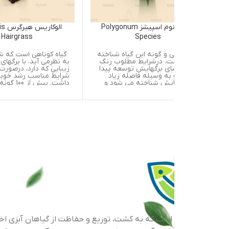
پولیگونوم اسپیشز Polygonum
الوکاریس هیرگرس Eloocharis
Hairgrass
Species
 و گونه این گیاه شناخته
گیاه کوتاهی است که شبیه چمن
ت. درشرایط مطلوب رنگ
به نظرمی آید. با برگهای رشته ای
بای برگهایش توسعه پیدا
زیبایی که دارد، درصورت مهیا بودن
 به وسیله فاصله زیاد
شرایط مناسب رشد خوبی خواهد
ایش شناخته می شود و
داشت. بیش از 100 گونه از
یک در میان دردو طرف
الئوکاریس وجود دارد که شناسایی
د.خانواده
آنها از یکدیگر مشکل است.
(Polygonaceae) به طور گسترده
یک خانواده گیاهان
رتمام دنیا شناخته شده
این گونه یکی از
ن گیاهان زیرآبی حقیقی
چه بعضی گاهی اوقات در
های سرباز بالای سطح آب
د. این گیاه بیشترین
نی خود را زمانی که در
کوچک کاشته می شود، در
 می گذارد.