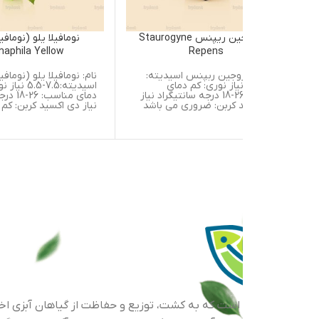
استاروجین ریپنس Staurogyne
نومافیلا یلو (نومافیلای زرد)
Nomaphila Yellow
Repens
اروجین ربپنس اسیدیته:
نام: نومافیلا یلو (نومافیلای زرد)
7.5-5 نیاز نوری: کم دمای
اسیدیته:7.5-5.5 نیاز نوری: متوسط
مناسب: 26-18 درجه سانتیگراد نیاز
دمای مناسب: 26-18 درجه سانتیگراد
 کربن: ضروری می باشد
نیاز دی اکسید کربن: کم موطن