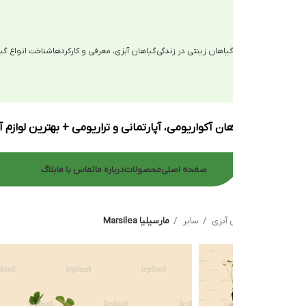
یاهان زینتی در زندگی
گیاهان آبزی، معرفی و کارکردها
شناخت انواع گیاهان آبزی
ان آکواریومی، آپارتمانی و تراریومی + بهترین لوازم آکواریوم
صفحه اصلی
محصولات
درباره ما
تماس با ما
بلاگ
 آبزی
سایر
مارسیلیا Marsilea