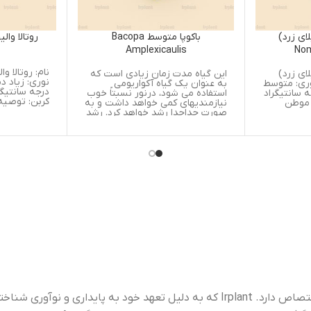
باکوپا متوسط Bacopa
روتالا والیچی Rotala Wallichii
Amplexicaulis
نام: 
این گیاه مدت زمان زیادی است که
نوری: زیاد دمای مناسب: 26-20
به عنوان یک گیاه آکواریومی
درجه سانتیگراد نیاز دی اکسید
استفاده می شود، درنور نسبتاً خوب
کربن: توصیه می شود موطن
نیازمندیهای کمی خواهد داشت و به
صورت جداجدا رشد خواهد کرد. رشد
آن کند و یکی ازمعدود گیاهان ساقه
داری است که نیاز به مراقبت
چندانی ندارد. مانند اکثر گیاهان
ساقه دار، زمانی که درگروه های
کوچک کاشته می شود، بیشترین
زیبایی را خواهد داشت. تکثیر آن به
طریقه برش به راحتی صورت می
گیرد. با گرفتن جوانه ها و
پاجوشهای کناری، آن را در کف
آکواریوم بکارید. گیاهی است با
برگهای ضخیم و بیضی شکل که
بدون دمبرگ است. گیاه پرگلی است
و گلهای آبی رنگ آن روی ساقه می
روید. یک گیاه باتلاقی است، که آن
را به صورت زینتی در آکواریوم می
کارند، در این حالت شاخه های
ضعیفی می دهد. این گیاه حتی
درنور شدید هم آهسته نمو می
کندو اگر نور کافی به آن نرسد،
“Irplant” برندی است که به کشت، توزیع و حفاظت از گیاهان آبزی اختصاص دارد. Irplant که به دلیل تعهد خود به پایداری و نوآوری شناخته شده است،
برگهای آن زرد شده و خشک می