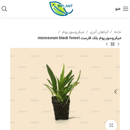
منو
خانه
گیاهان آبزی
میکروسوریوم
میکروسوریوم بلک فارست microsorum black forest
بزرگنمایی تصویر