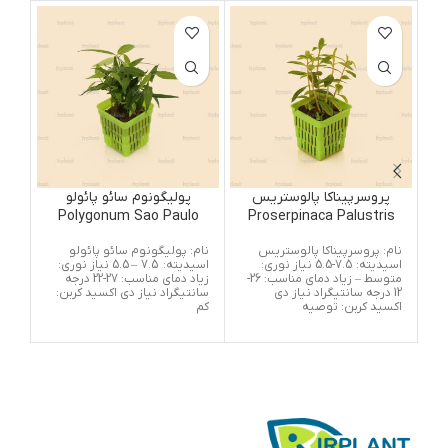
پروسرپیناکا پالوستریس
پولیگونوم سائو پائولو
ا
Polygonum Sao Paulo
Proserpinaca Palustris
نام: پروسرپیناکا پالوستریس
نام: پولیگونوم سائو پائولو
این
اسیدیته: 7.5-5.5 نیاز نوری:
اسیدیته: 7.5 – 5.5 نیاز نوری:
زیب
متوسط – زیاد دمای مناسب: 26-
زیاد دمای مناسب: 27-22 درجه
درآ
12 درجه سانتیگراد نیاز دی
سانتیگراد نیاز دی اکسید کربن:
نمای
اکسید کربن: توصیه
کم
کمب
ها)
می 
مبنی
به م
این
هم،
متو
در 
کوت