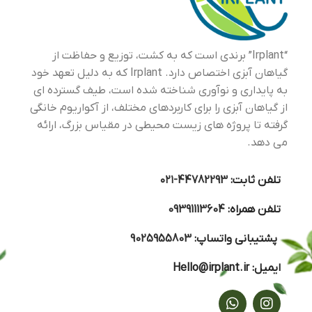
مترا
رشد 
شکو
که 
“Irplant” برندی است که به کشت، توزیع و حفاظت از
گیاهان آبزی اختصاص دارد. Irplant که به دلیل تعهد خود
به پایداری و نوآوری شناخته شده است، طیف گسترده ای
از گیاهان آبزی را برای کاربردهای مختلف، از آکواریوم خانگی
گرفته تا پروژه های زیست محیطی در مقیاس بزرگ، ارائه
می دهد.
تلفن ثابت:
44782293-۰۲۱
تلفن همراه:
09391113604
پشتیبانی واتساپ:
9025955803
ایمیل:
Hello@irplant.ir